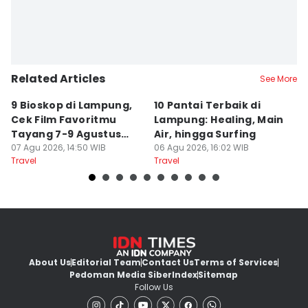
Related Articles
See More
9 Bioskop di Lampung,
10 Pantai Terbaik di
L
Cek Film Favoritmu
Lampung: Healing, Main
Sp
Tayang 7-9 Agustus
Air, hingga Surfing
S
2026
07 Agu 2026, 14:50 WIB
06 Agu 2026, 16:02 WIB
U
04
Travel
Travel
Tr
About Us
Editorial Team
Contact Us
Terms of Services
Pedoman Media Siber
Index
Sitemap
Follow Us