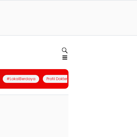
#LokalBerdaya
Profil Dokter
Quiz
Join Community