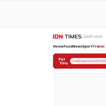
LAMPUNG
Home
Food
News
Sport
Travel
For
Indonesia Summit 202
You