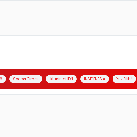
6
Soccer Times
Iklanin di IDN
INSIDENESIA
Yuk Pilih !