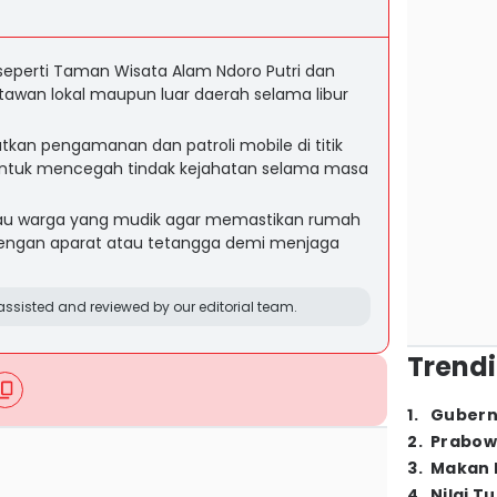
 seperti Taman Wisata Alam Ndoro Putri dan
atawan lokal maupun luar daerah selama libur
tkan pengamanan dan patroli mobile di titik
ntuk mencegah tindak kejahatan selama masa
bau warga yang mudik agar memastikan rumah
dengan aparat atau tetangga demi menjaga
ssisted and reviewed by our editorial team.
Trendi
1
.
Gubern
2
.
Prabow
3
.
Makan B
4
.
Nilai T