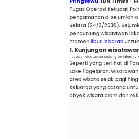
Pringsewu
, IDN Times
- Me
Tugas Operasi Ketupat Pol
pengamanan di sejumlah ob
Selasa (24/3/2036). Sejumla
pengunjung wisatawan lok
momen
libur lebaran
untuk
1. Kunjungan wisatawan
ilustrasi wisatawan sedang berinteraks
Seperti yang terlihat di T
Lake Pagelaran, wisatawan
area wisata sejak pagi hing
keluarga yang datang untu
obyek wisata alam dan rekr