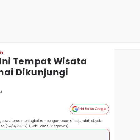
on
 Ini Tempat Wisata
ai Dikunjungi
u
Add Us on Google
ingsewu terus meningkatkan pengamanan di sejumlah obyek
sa (24/3/2036). (Dok. Polres Pringsewu).