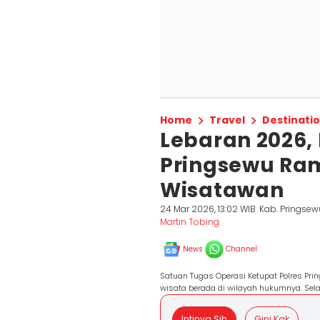
Home
Travel
Destinati
Lebaran 2026,
Pringsewu Ram
Wisatawan
24 Mar 2026, 13:02 WIB
Kab. Pringsew
Martin Tobing
News
Channel
Satuan Tugas Operasi Ketupat Polres Pr
wisata berada di wilayah hukumnya. Sela
Intinya Sih
Gini Kak