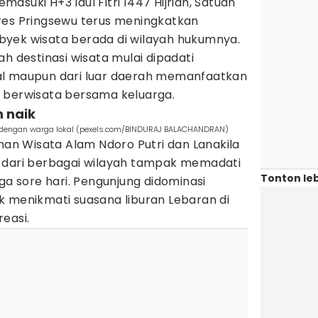
masuki H+3 Idul Fitri 1447 Hijriah, Satuan
res Pringsewu terus meningkatkan
yek wisata berada di wilayah hukumnya.
h destinasi wisata mulai dipadati
al maupun dari luar daerah memanfaatkan
 berwisata bersama keluarga.
 naik
i dengan warga lokal (pexels.com/BINDURAJ BALACHANDRAN)
aman Wisata Alam Ndoro Putri dan Lanakila
 dari berbagai wilayah tampak memadati
Tonton leb
ga sore hari. Pengunjung didominasi
k menikmati suasana liburan Lebaran di
easi.