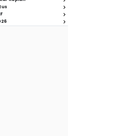
tus
FF
026