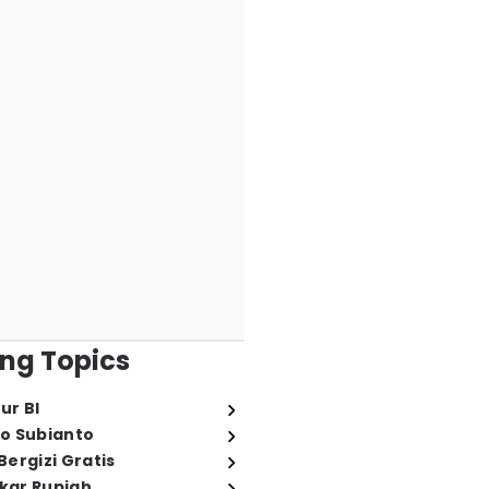
ng Topics
ur BI
o Subianto
ergizi Gratis
ukar Rupiah