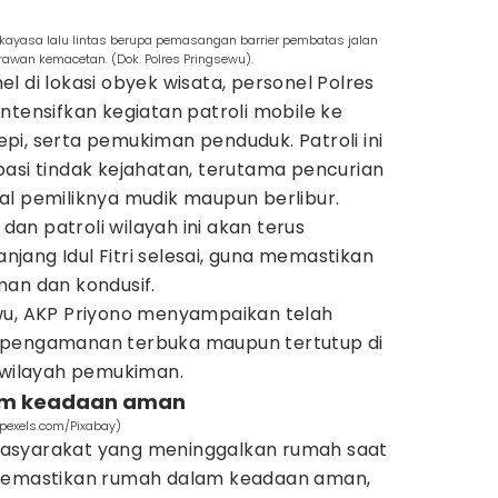
ekayasa lalu lintas berupa pemasangan barrier pembatas jalan
 rawan kemacetan. (Dok. Polres Pringsewu).
l di lokasi obyek wisata, personel Polres
ntensifkan kegiatan patroli mobile ke
 sepi, serta pemukiman penduduk. Patroli ini
pasi tindak kejahatan, terutama pencurian
al pemiliknya mudik maupun berlibur.
n patroli wilayah ini akan terus
anjang Idul Fitri selesai, guna memastikan
man dan kondusif.
wu, AKP Priyono menyampaikan telah
 pengamanan terbuka maupun tertutup di
n wilayah pemukiman.
lam keadaan aman
(pexels.com/Pixabay)
asyarakat yang meninggalkan rumah saat
 memastikan rumah dalam keadaan aman,