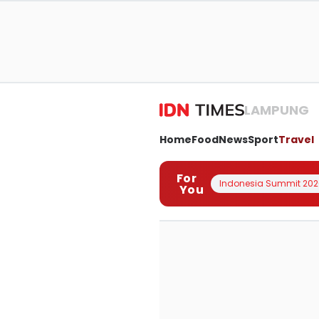
LAMPUNG
Home
Food
News
Sport
Travel
For
Indonesia Summit 202
You