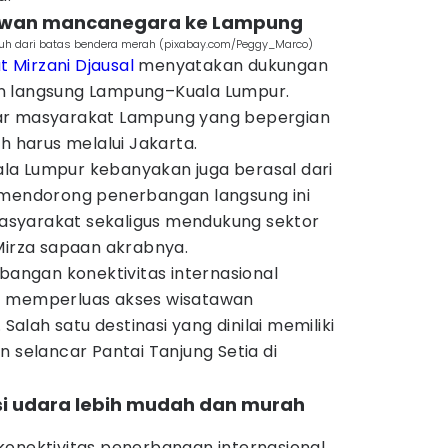
atawan mancanegara ke Lampung
jauh dari batas bendera merah (pixabay.com/Peggy_Marco)
 Mirzani Djausal
menyatakan dukungan
n langsung Lampung–Kuala Lumpur.
ar masyarakat Lampung yang bepergian
h harus melalui Jakarta.
la Lumpur kebanyakan juga berasal dari
 mendorong penerbangan langsung ini
syarakat sekaligus mendukung sektor
Mirza sapaan akrabnya.
ngan konektivitas internasional
t memperluas akses wisatawan
lah satu destinasi yang dinilai memiliki
n selancar Pantai Tanjung Setia di
si udara lebih mudah dan murah
)
konektivitas penerbangan internasional