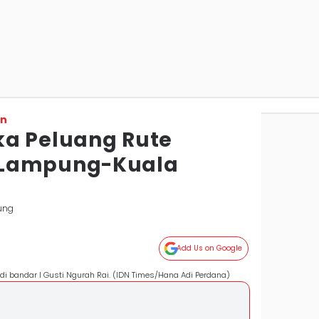
on
ka Peluang Rute
 Lampung-Kuala
ung
Add Us on Google
i bandar I Gusti Ngurah Rai. (IDN Times/Hana Adi Perdana)