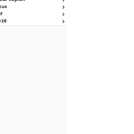
tus
FF
026