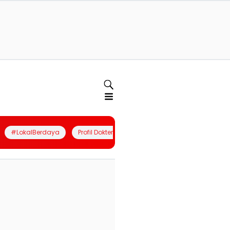
#LokalBerdaya
Profil Dokter
Quiz
Join Community