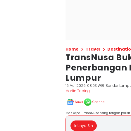
Home
Travel
Destinati
TransNusa Bu
Penerbangan
Lumpur
16 Mei 2026, 08:03 WIB
Bandar Lamp
Martin Tobing
News
Channel
Maskapai TransNusa yang tengah parkir d
Intinya Sih