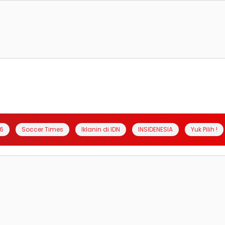
6
Soccer Times
Iklanin di IDN
INSIDENESIA
Yuk Pilih !