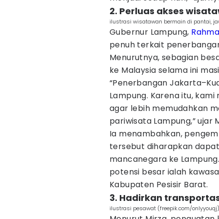
2. Perluas akses wis
ilustrasi wisatawan bermain di pantai, 
Gubernur Lampung,
Rahmat
penuh terkait penerbanga
Menurutnya, sebagian bes
ke Malaysia selama ini masi
“Penerbangan Jakarta–Kua
Lampung. Karena itu, kami
agar lebih memudahkan ma
pariwisata Lampung,” ujar 
Ia menambahkan, pengemba
tersebut diharapkan dapa
mancanegara ke Lampung. Sa
potensi besar ialah kawasa
Kabupaten Pesisir Barat.
3. Hadirkan transporta
ilustrasi pesawat (freepik.com/onlyyouqj
Menurut Mirza, penguatan 