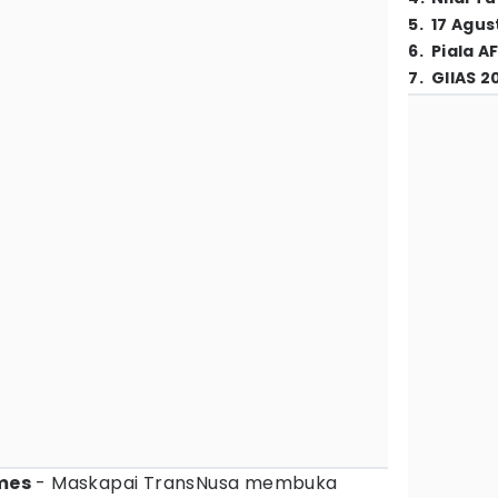
5
.
17 Agus
6
.
Piala A
7
.
GIIAS 2
mes
- Maskapai TransNusa membuka