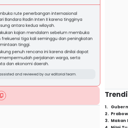
buka rute penerbangan internasional
 Bandara Radin Inten II karena tingginya
sung antara kedua wilayah.
lakukan kajian mendalam sebelum membuka
frekuensi tiga kali seminggu dan peningkatan
rmintaan tinggi.
ng penuh rencana ini karena dinilai dapat
, mempermudah perjalanan warga, serta
ata dan ekonomi daerah.
ssisted and reviewed by our editorial team.
Trendi
1
.
Gubern
2
.
Prabow
3
.
Makan B
4
.
Nilai T