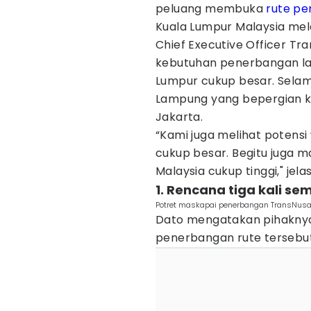
peluang membuka
rute p
Kuala Lumpur Malaysia mela
Chief Executive Officer T
kebutuhan penerbangan la
Lumpur cukup besar. Selam
Lampung yang bepergian ke
Jakarta.
“Kami juga melihat potens
cukup besar. Begitu juga 
Malaysia cukup tinggi," jel
1. Rencana tiga kali se
Potret maskapai penerbangan TransNusa 
Dato mengatakan pihaknya
penerbangan rute tersebut