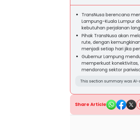
TransNusa berencana mem
Lampung–Kuala Lumpur dari
kebutuhan perjalanan lang
Pihak TransNusa akan me
rute, dengan kemungkinan 
menjadi setiap hari jika pe
Gubernur Lampung menduku
memperkuat konektivitas
mendorong sektor pariwis
This section summary was AI-a
Share Article