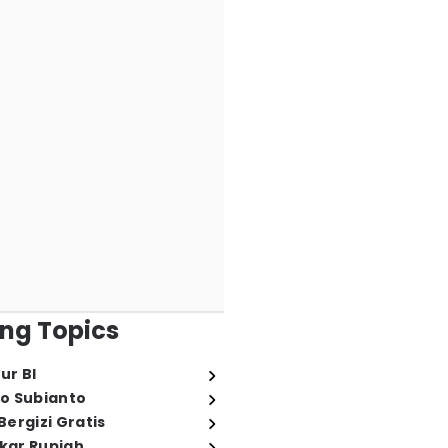
ng Topics
ur BI
o Subianto
ergizi Gratis
ukar Rupiah