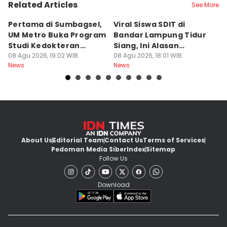
Related Articles
See More
Pertama di Sumbagsel,
Viral Siswa SDIT di
C
UM Metro Buka Program
Bandar Lampung Tidur
d
Studi Kedokteran
Siang, Ini Alasan
B
Hewan
08 Agu 2026, 19:02 WIB
Sekolah
08 Agu 2026, 18:01 WIB
08
News
News
Ne
About Us
Editorial Team
Contact Us
Terms of Services
Pedoman Media Siber
Index
Sitemap
Follow Us
Download