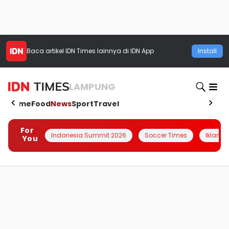
Baca artikel
IDN Times
lainnya di IDN App
Install
LAMPUNG
Home
Food
News
Sport
Travel
For
Indonesia Summit 2026
Soccer Times
Iklanin 
You