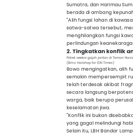
Sumatra, dan Harimau Suma
berada di ambang kepuna
"Alih fungsi lahan di kawa
satwa-satwa tersebut, mer
menghilangkan fungsi kawa
perlindungan keanekaragam
2. Tingkatkan konflik 
Potret seekor gajah jantan di Taman N
(Bims Harahap for IDN Times)
Bowo mengingatkan, alih f
semakin mempersempit rua
telah terdesak akibat fragm
secara langsung berpotens
warga, baik berupa perus
keselamatan jiwa.
"Konflik ini bukan disebab
yang gagal melindungi habi
Selain itu, LBH Bandar Lam