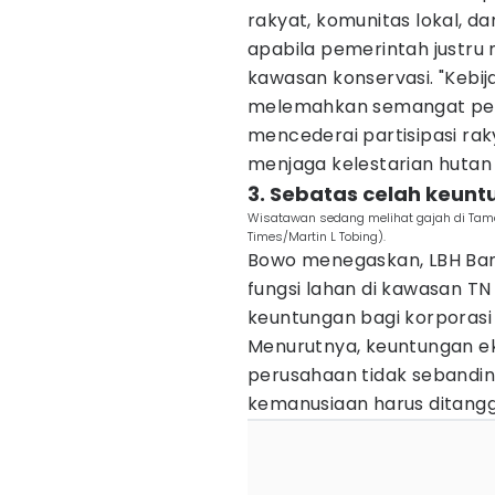
rakyat, komunitas lokal, d
apabila pemerintah justr
kawasan konservasi. "Kebija
melemahkan semangat perli
mencederai partisipasi rak
menjaga kelestarian hutan d
3. Sebatas celah keunt
Wisatawan sedang melihat gajah di Tam
Times/Martin L Tobing).
Bowo menegaskan, LBH Ba
fungsi lahan di kawasan 
keuntungan bagi korporasi
Menurutnya, keuntungan e
perusahaan tidak sebanding
kemanusiaan harus ditang