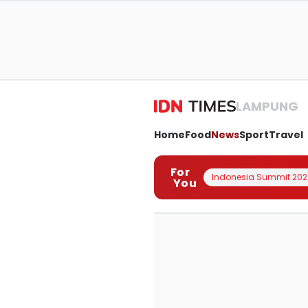
LAMPUNG
Home
Food
News
Sport
Travel
For
Indonesia Summit 202
You