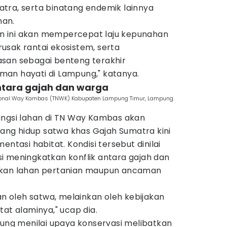
tra, serta binatang endemik lainnya
han.
san ini akan mempercepat laju kepunahan
usak rantai ekosistem, serta
san sebagai benteng terakhir
an hayati di Lampung," katanya.
antara gajah dan warga
asional Way Kambas (TNWK) Kabupaten Lampung Timur, Lampung.
ungsi lahan di TN Way Kambas akan
ng hidup satwa khas Gajah Sumatra kini
entasi habitat. Kondisi tersebut dinilai
i meningkatkan konflik antara gajah dan
akan lahan pertanian maupun ancaman
kan oleh satwa, melainkan oleh kebijakan
tat alaminya," ucap dia.
pung menilai upaya konservasi melibatkan