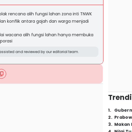
k rencana alih fungsi lahan zona inti TNWK
 konflik antara gajah dan warga menjadi
ai wacana alih fungsi lahan hanya membuka
porasi
ssisted and reviewed by our editorial team.
Trendi
1
.
Gubern
2
.
Prabow
3
.
Makan B
4
.
Nilai T