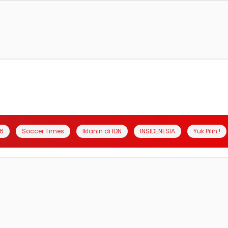
6
Soccer Times
Iklanin di IDN
INSIDENESIA
Yuk Pilih !