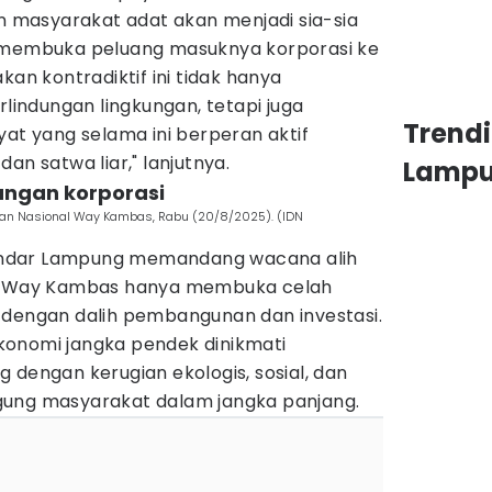
an masyarakat adat akan menjadi sia-sia
u membuka peluang masuknya korporasi ke
kan kontradiktif ini tidak hanya
ndungan lingkungan, tetapi juga
Trend
yat yang selama ini berperan aktif
an satwa liar," lanjutnya.
Lamp
ungan korporasi
an Nasional Way Kambas, Rabu (20/8/2025). (IDN
ndar Lampung memandang wacana alih
TN Way Kambas hanya membuka celah
 dengan dalih pembangunan dan investasi.
konomi jangka pendek dinikmati
 dengan kerugian ekologis, sosial, dan
gung masyarakat dalam jangka panjang.