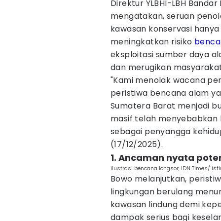
Direktur YLBHI-LBH Banda
mengatakan, seruan penolak
kawasan konservasi hanya 
meningkatkan risiko
benca
eksploitasi sumber daya a
dan merugikan masyarakat 
"Kami menolak wacana p
peristiwa bencana alam yan
Sumatera Barat menjadi buk
masif telah menyebabkan h
sebagai penyangga kehidupa
(17/12/2025).
1. Ancaman nyata pote
ilustrasi bencana longsor, IDN Times/ is
Bowo melanjutkan, peristiw
lingkungan berulang menu
kawasan lindung demi kep
dampak serius bagi keselam