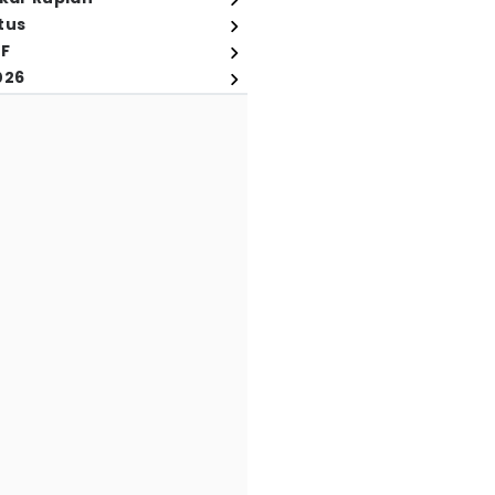
tus
FF
026