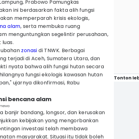
r Lampung, Prabowo Pamungkas
an ini berdasarkan fakta alih fungsi
akan memperparah krisis ekologis,
na alam
, serta membuka ruang
lam menguntungkan segelintir perusahaan,
luas.
erubahan
zonasi
di TNWK. Berbagai
g terjadi di Aceh, Sumatera Utara, dan
ti nyata bahwa alih fungsi hutan secara
ilangnya fungsi ekologis kawasan hutan
Tonton leb
n," ujarnya dikonfirmasi, Rabu
nsi bencana alam
timewa
a banjir bandang, longsor, dan kerusakan
njukkan kebijakan yang mengorbankan
entingan investasi telah membawa
atan masyarakat. Situasi itu tidak boleh