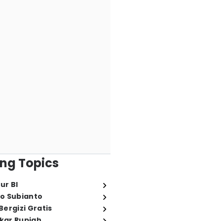
ng Topics
ur BI
o Subianto
ergizi Gratis
ukar Rupiah