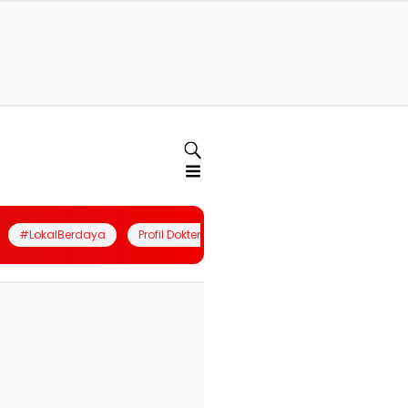
#LokalBerdaya
Profil Dokter
Quiz
Join Community