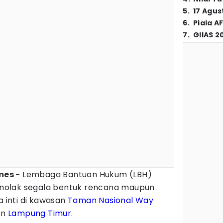
5
.
17 Agus
6
.
Piala A
7
.
GIIAS 2
mes -
Lembaga Bantuan Hukum (LBH)
nolak segala bentuk rencana maupun
a inti di kawasan
Taman Nasional Way
en
Lampung Timur
.