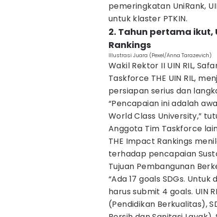
pemeringkatan UniRank, UI
untuk klaster PTKIN.
2. Tahun pertama ikut,
Rankings
Illustrasi Juara (Pexel/Anna Tarazevich)
Wakil Rektor II UIN RIL, Sa
Taskforce THE UIN RIL, menj
persiapan serius dan langk
“Pencapaian ini adalah awa
World Class University,” tut
Anggota Tim Taskforce lai
THE Impact Rankings menila
terhadap pencapaian Sust
Tujuan Pembangunan Berkel
“Ada 17 goals SDGs. Untuk d
harus submit 4 goals. UIN R
(Pendidikan Berkualitas), 
Bersih dan Sanitasi Layak)