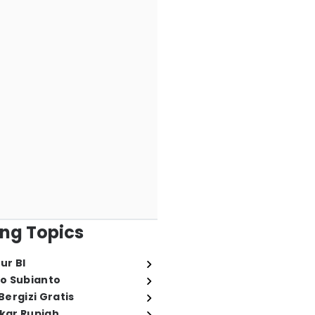
ng Topics
ur BI
o Subianto
ergizi Gratis
ukar Rupiah