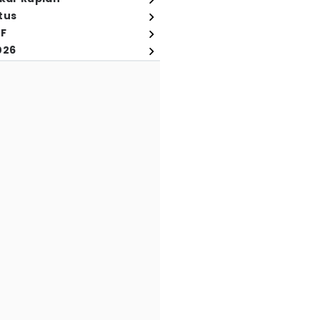
tus
FF
026