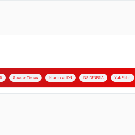
6
Soccer Times
Iklanin di IDN
INSIDENESIA
Yuk Pilih !