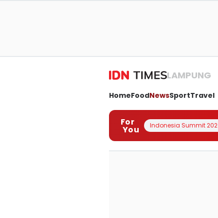
LAMPUNG
Home
Food
News
Sport
Travel
For
Indonesia Summit 202
You