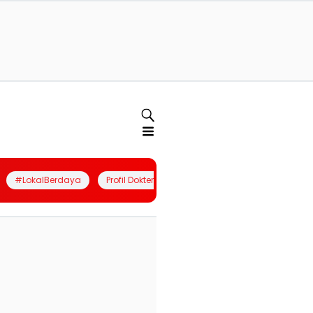
#LokalBerdaya
Profil Dokter
Quiz
Join Community