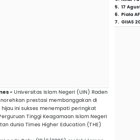
5
.
17 Agus
6
.
Piala A
7
.
GIIAS 2
mes -
Universitas Islam Negeri (UIN) Raden
enorehkan prestasi membanggakan di
s hijau ini sukses menempati peringkat
h Perguruan Tinggi Keagamaan Islam Negeri
an dunia Times Higher Education (THE)