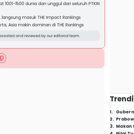
t 1001-1500 dunia dan unggul dari seluruh PTKIN
IL langsung masuk THE Impact Rankings
rta, Asia makin dominan di THE Rankings
ssisted and reviewed by our editorial team.
Trendi
1
.
Gubern
2
.
Prabow
3
.
Makan B
4
.
Nilai T