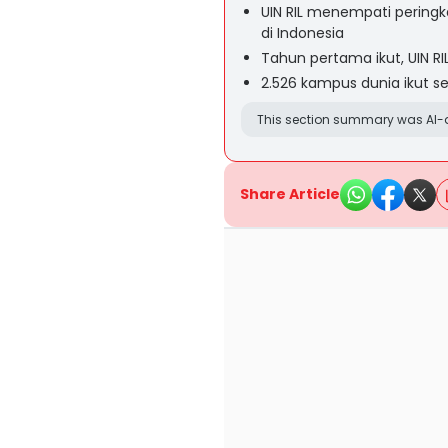
UIN RIL menempati peringka
di Indonesia
Tahun pertama ikut, UIN R
2.526 kampus dunia ikut se
This section summary was AI-a
Share Article