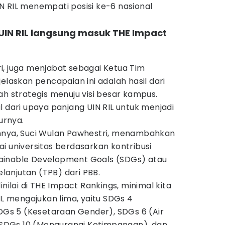
N RIL menempati posisi ke-6 nasional
 UIN RIL langsung masuk THE Impact
fari, juga menjabat sebagai Ketua Tim
elaskan pencapaian ini adalah hasil dari
ah strategis menuju visi besar kampus.
l dari upaya panjang UIN RIL untuk menjadi
urnya.
nnya, Suci Wulan Pawhestri, menambahkan
i universitas berdasarkan kontribusi
ainable Development Goals (SDGs) atau
anjutan (TPB) dari PBB.
inilai di THE Impact Rankings, minimal kita
IL mengajukan lima, yaitu SDGs 4
SDGs 5 (Kesetaraan Gender), SDGs 6 (Air
, SDGs 10 (Mengurangi Ketimpangan), dan