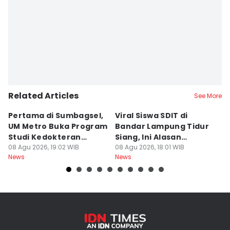
Related Articles
See More
Pertama di Sumbagsel,
Viral Siswa SDIT di
C
UM Metro Buka Program
Bandar Lampung Tidur
d
Studi Kedokteran
Siang, Ini Alasan
B
Hewan
08 Agu 2026, 19:02 WIB
Sekolah
08 Agu 2026, 18:01 WIB
08
News
News
Ne