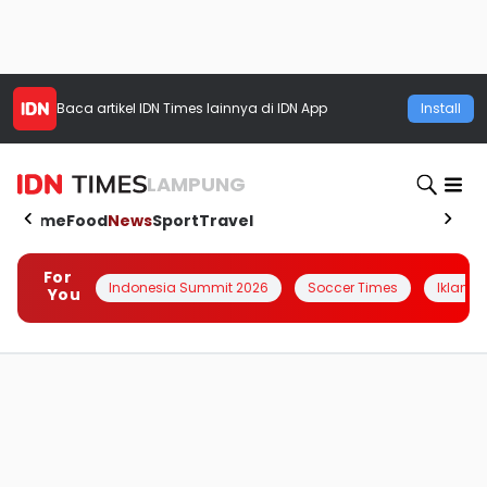
Baca artikel
IDN Times
lainnya di IDN App
Install
LAMPUNG
Home
Food
News
Sport
Travel
For
Indonesia Summit 2026
Soccer Times
Iklanin 
You