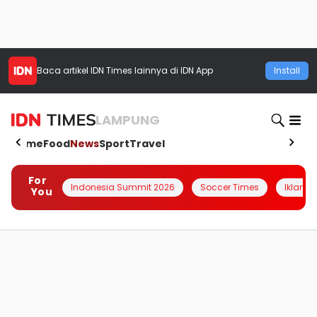
Baca artikel
IDN Times
lainnya di IDN App
Install
LAMPUNG
Home
Food
News
Sport
Travel
For
Indonesia Summit 2026
Soccer Times
Iklanin 
You