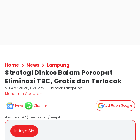
Home
News
Lampung
Strategi Dinkes Balam Percepat
Eliminasi TBC, Gratis dan Terlacak
28 Apr 2026, 07:02 WIB
Bandar Lampung
Muhaimin Abdullah
News
Channel
Add Us on Google
ilustrasi TBC (freepik.com./freepik
Intinya Sih