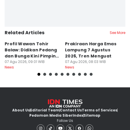
Related Articles
See More
Profil Wawan Tohir
Prakiraan Harga Emas
P
Balaw: Didikan Pedang
Lampung 7 Agustus
P
dan Bunga Kini Pimpin
2026, Tren Menguat
A
PRI Lampung
07 Agu 2026, 09:01 WIB
07 Agu 2026, 08:03 WIB
G
07
News
News
Ne
About Us
Editorial Team
Contact Us
Terms of Services
Pedoman Media Siber
Index
Sitemap
Follow Us