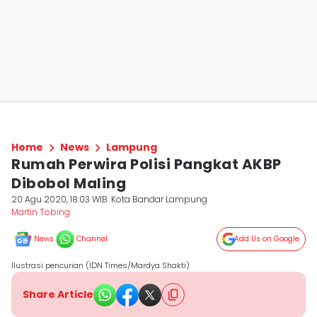
Home
News
Lampung
Rumah Perwira Polisi Pangkat AKBP
Dibobol Maling
20 Agu 2020, 18:03 WIB
Kota Bandar Lampung
Martin Tobing
News
Channel
Add Us on Google
Ilustrasi pencurian (IDN Times/Mardya Shakti)
Share Article