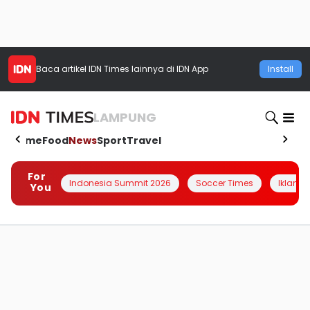
Baca artikel
IDN Times
lainnya di IDN App
Install
LAMPUNG
Home
Food
News
Sport
Travel
For
Indonesia Summit 2026
Soccer Times
Iklanin 
You