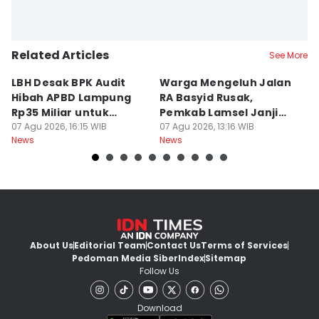
Related Articles
See More
LBH Desak BPK Audit
Warga Mengeluh Jalan
B
Hibah APBD Lampung
RA Basyid Rusak,
Pe
Rp35 Miliar untuk
Pemkab Lamsel Janji
P
Kejaksaan
07 Agu 2026, 16:15 WIB
Segera Perbaiki
07 Agu 2026, 13:16 WIB
D
07
News
News
Ne
About Us
Editorial Team
Contact Us
Terms of Services
Pedoman Media Siber
Index
Sitemap
Follow Us
Download