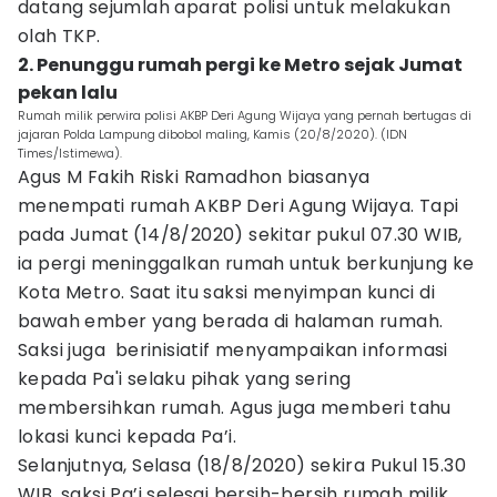
datang sejumlah aparat polisi untuk melakukan
olah TKP.
2. Penunggu rumah pergi ke Metro sejak Jumat
pekan lalu
Rumah milik perwira polisi AKBP Deri Agung Wijaya yang pernah bertugas di
jajaran Polda Lampung dibobol maling, Kamis (20/8/2020). (IDN
Times/Istimewa).
Agus M Fakih Riski Ramadhon biasanya
menempati rumah AKBP Deri Agung Wijaya. Tapi
pada Jumat (14/8/2020) sekitar pukul 07.30 WIB,
ia pergi meninggalkan rumah untuk berkunjung ke
Kota Metro. Saat itu saksi menyimpan kunci di
bawah ember yang berada di halaman rumah.
Saksi juga berinisiatif menyampaikan informasi
kepada Pa'i selaku pihak yang sering
membersihkan rumah. Agus juga memberi tahu
lokasi kunci kepada Pa’i.
Selanjutnya, Selasa (18/8/2020) sekira Pukul 15.30
WIB, saksi Pa’i selesai bersih-bersih rumah milik