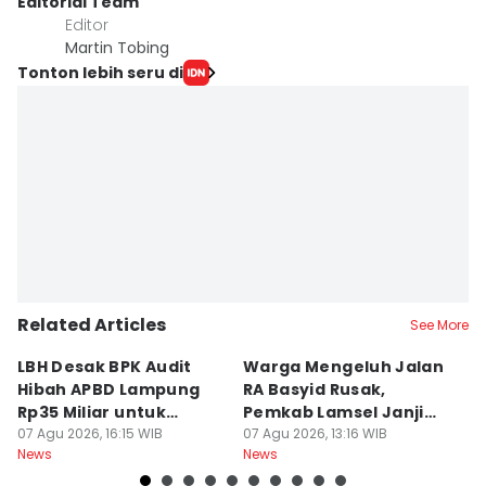
Editorial Team
Editor
Martin Tobing
Tonton lebih seru di
Related Articles
See More
LBH Desak BPK Audit
Warga Mengeluh Jalan
B
Hibah APBD Lampung
RA Basyid Rusak,
Pe
Rp35 Miliar untuk
Pemkab Lamsel Janji
P
Kejaksaan
07 Agu 2026, 16:15 WIB
Segera Perbaiki
07 Agu 2026, 13:16 WIB
D
07
News
News
Ne