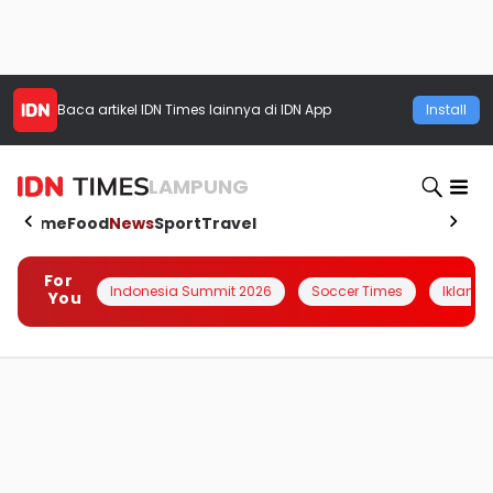
Baca artikel
IDN Times
lainnya di IDN App
Install
LAMPUNG
Home
Food
News
Sport
Travel
For
Indonesia Summit 2026
Soccer Times
Iklanin 
You