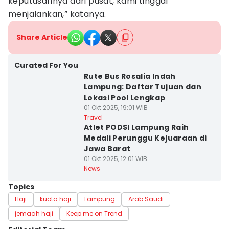
keputusannya dari pusat, kami tinggal
menjalankan,” katanya.
Share Article
Curated For You
Rute Bus Rosalia Indah
Lampung: Daftar Tujuan dan
Lokasi Pool Lengkap
01 Okt 2025, 19:01 WIB
Travel
Atlet PODSI Lampung Raih
Medali Perunggu Kejuaraan di
Jawa Barat
01 Okt 2025, 12:01 WIB
News
Topics
Haji
kuota haji
Lampung
Arab Saudi
jemaah haji
Keep me on Trend