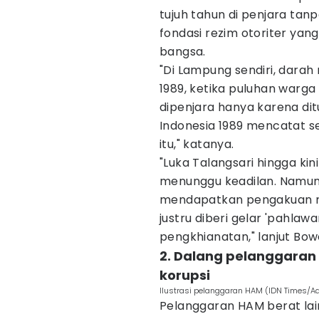
tujuh tahun di penjara tanp
fondasi rezim otoriter ya
bangsa.
"Di Lampung sendiri, darah
1989, ketika puluhan warga 
dipenjara hanya karena di
Indonesia 1989 mencatat se
itu," katanya.
"Luka Talangsari hingga k
menunggu keadilan. Namun
mendapatkan pengakuan ne
justru diberi gelar 'pahlawan
pengkhianatan," lanjut Bow
2. Dalang pelanggaran
korupsi
Ilustrasi pelanggaran HAM (IDN Times/A
Pelanggaran HAM berat lain