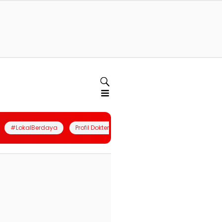
#LokalBerdaya
Profil Dokter
Quiz
Join Community