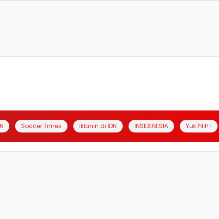
6
Soccer Times
Iklanin di IDN
INSIDENESIA
Yuk Pilih !