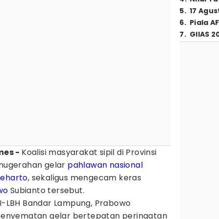
5
.
17 Agus
6
.
Piala A
7
.
GIIAS 2
imes -
Koalisi masyarakat sipil di Provinsi
nugerahan gelar
pahlawan nasional
eharto
, sekaligus mengecam keras
wo
Subianto tersebut.
BHI-LBH Bandar Lampung, Prabowo
enyematan gelar bertepatan peringatan