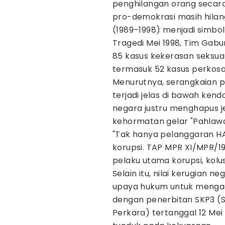
penghilangan orang secara 
pro-demokrasi masih hila
(1989–1998) menjadi simbo
Tragedi Mei 1998, Tim Gab
85 kasus kekerasan seksu
termasuk 52 kasus perkosa
Menurutnya, serangkaian p
terjadi jelas di bawah kend
negara justru menghapus j
kehormatan gelar "Pahlawa
"Tak hanya pelanggaran HA
korupsi. TAP MPR XI/MPR/
pelaku utama korupsi, kolu
Selain itu, nilai kerugian n
upaya hukum untuk mengadil
dengan penerbitan SKP3 (
Perkara) tertanggal 12 M