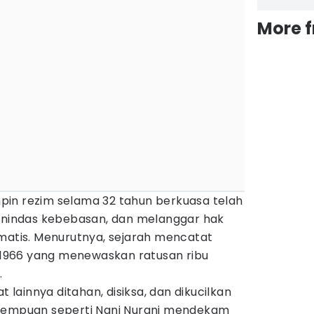
More 
in rezim selama 32 tahun berkuasa telah
indas kebebasan, dan melanggar hak
ematis. Menurutnya, sejarah mencatat
966 yang menewaskan ratusan ribu
.
t lainnya ditahan, disiksa, dan dikucilkan
erempuan seperti Nani Nurani mendekam