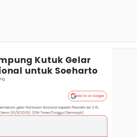
Lampung Kutuk Gelar
onal untuk Soeharto
ung
Add Us on Google
emberian gelar Pahlawan Nasional kepada Presiden ke-2 RI,
 Senin (10/11/2025). (IDN Times/Tunggul Damarjati)