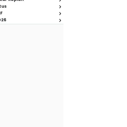
tus
FF
026