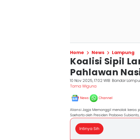
Home
News
Lampung
Koalisi Sipil 
Pahlawan Nasi
10 Nov 2025, 17:02 WIB
Bandar Lamp
Tama Wiguna
News
Channel
Aliansi Jogja Memanggil menolak keras p
Soeharto oleh Presiden Prabowo Subianto,
Intinya Sih