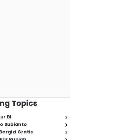
ng Topics
ur BI
o Subianto
ergizi Gratis
ukar Rupiah