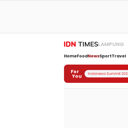
LAMPUNG
Home
Food
News
Sport
Travel
For
Indonesia Summit 202
You