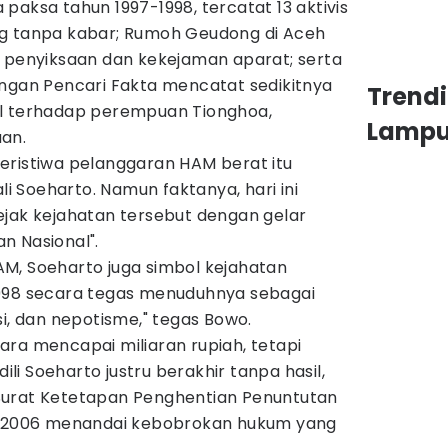
paksa tahun 1997-1998, tercatat 13 aktivis
ng tanpa kabar; Rumoh Geudong di Aceh
l penyiksaan dan kekejaman aparat; serta
ungan Pencari Fakta mencatat sedikitnya
Trend
al terhadap perempuan Tionghoa,
Lamp
an.
eristiwa pelanggaran HAM berat itu
ali Soeharto. Namun faktanya, hari ini
ejak kejahatan tersebut dengan gelar
n Nasional".
M, Soeharto juga simbol kejahatan
1998 secara tegas menuduhnya sebagai
si, dan nepotisme," tegas Bowo.
egara mencapai miliaran rupiah, tetapi
i Soeharto justru berakhir tanpa hasil,
Surat Ketetapan Penghentian Penuntutan
ei 2006 menandai kebobrokan hukum yang