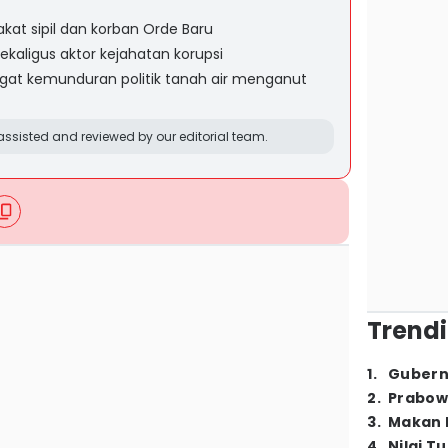
at sipil dan korban Orde Baru
kaligus aktor kejahatan korupsi
at kemunduran politik tanah air menganut
ssisted and reviewed by our editorial team.
Trendi
1
.
Gubern
2
.
Prabow
3
.
Makan B
4
.
Nilai T