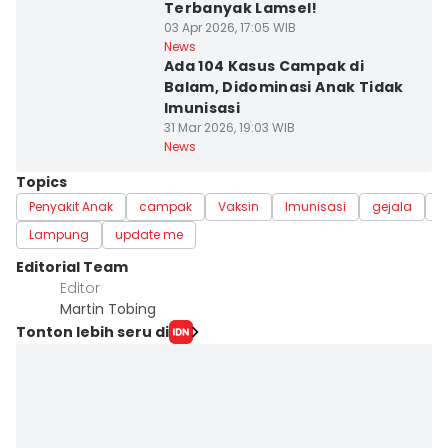
Terbanyak Lamsel!
03 Apr 2026, 17:05 WIB
News
Ada 104 Kasus Campak di
Balam, Didominasi Anak Tidak
Imunisasi
31 Mar 2026, 19:03 WIB
News
Topics
Penyakit Anak
campak
Vaksin
Imunisasi
gejala
w
Lampung
update me
Editorial Team
Editor
Martin Tobing
Tonton lebih seru di