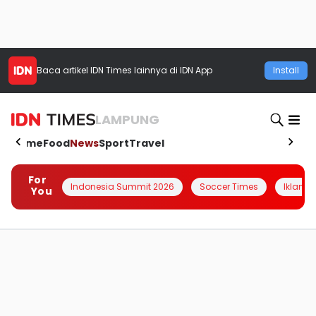
Baca artikel
IDN Times
lainnya di IDN App
Install
LAMPUNG
Home
Food
News
Sport
Travel
For
Indonesia Summit 2026
Soccer Times
Iklanin 
You