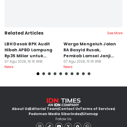
Related Articles
See More
LBH Desak BPK Audit
Warga Mengeluh Jalan
B
Hibah APBD Lampung
RA Basyid Rusak,
Pe
Rp35 Miliar untuk
Pemkab Lamsel Janji
P
Kejaksaan
07 Agu 2026, 16:15 WIB
Segera Perbaiki
07 Agu 2026, 13:16 WIB
D
07
News
News
Ne
About Us
Editorial Team
Contact Us
Terms of Services
Pedoman Media Siber
Index
Sitemap
Follow Us