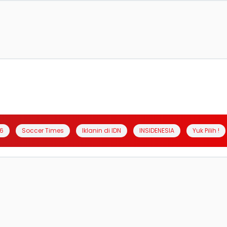
6
Soccer Times
Iklanin di IDN
INSIDENESIA
Yuk Pilih !