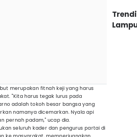
Trend
Lamp
but merupakan fitnah keji yang harus
at. "Kita harus tegak lurus pada
arno adalah tokoh besar bangsa yang
arkan namanya dicemarkan. Nyala api
an pernah padam," ucap dia.
kan seluruh kader dan pengurus partai di
run ke masyarakat, memperjuangkan