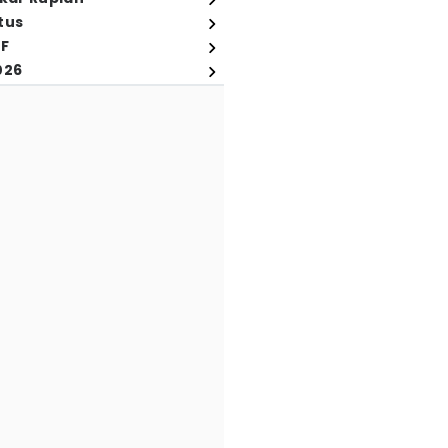
tus
FF
026