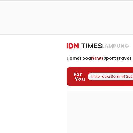
LAMPUNG
Home
Food
News
Sport
Travel
For
Indonesia Summit 202
You