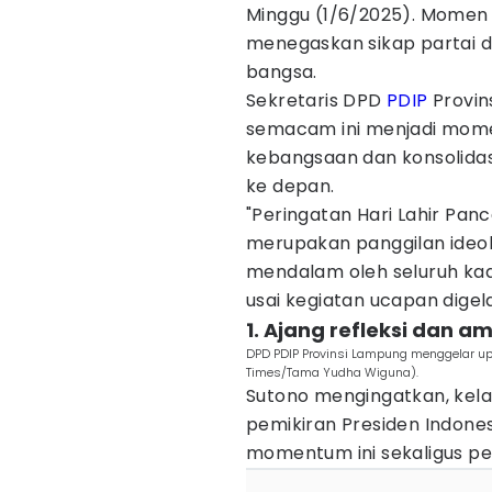
Minggu (1/6/2025). Momen i
menegaskan sikap partai 
bangsa.
Sekretaris DPD
PDIP
Provin
semacam ini menjadi mom
kebangsaan dan konsolidas
ke depan.
"Peringatan Hari Lahir Pan
merupakan panggilan ideol
mendalam oleh seluruh kade
usai kegiatan ucapan digel
1. Ajang refleksi dan am
DPD PDIP Provinsi Lampung menggelar upa
Times/Tama Yudha Wiguna).
Sutono mengingatkan, kel
pemikiran Presiden Indone
momentum ini sekaligus p