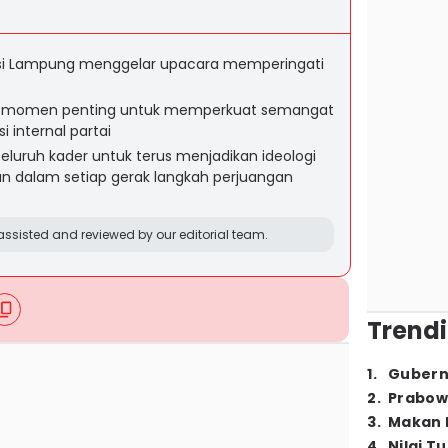
nsi Lampung menggelar upacara memperingati
di momen penting untuk memperkuat semangat
 internal partai
eluruh kader untuk terus menjadikan ideologi
n dalam setiap gerak langkah perjuangan
ssisted and reviewed by our editorial team.
Trendi
1
.
Gubern
2
.
Prabow
3
.
Makan B
4
.
Nilai T