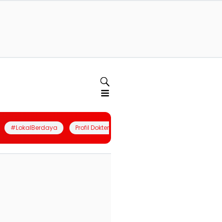
#LokalBerdaya
Profil Dokter
Quiz
Join Community