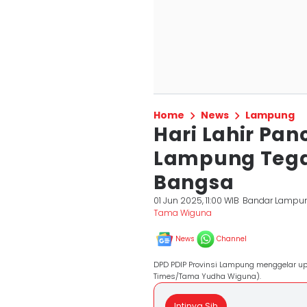
Home
News
Lampung
Hari Lahir Pan
Lampung Tega
Bangsa
01 Jun 2025, 11:00 WIB
Bandar Lampu
Tama Wiguna
News
Channel
DPD PDIP Provinsi Lampung menggelar upa
Times/Tama Yudha Wiguna).
Intinya Sih