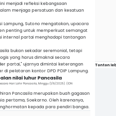
ni menjadi refleksi kebangsaan
dalam menjaga persatuan dan kesatuan
si Lampung, Sutono mengatakan, upacara
en penting untuk memperkuat semangat
i internal partai menghadapi tantangan
casila bukan sekadar seremonial, tetapi
ogis yang harus dimaknai secara
r partai," ujarnya dimintai keterangan
Tonton leb
ar di pelataran kantor DPD PDIP Lampung.
alan nilai luhur Pancasila
cara Hari Lahir Pancasila, Minggu (1/6/2025). (IDN
ahiran Pancasila merupakan buah gagasan
sia pertama, Soekarno. Oleh karenanya,
enghormatan kepada para pendiri bangsa.