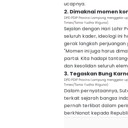
ucapnya.
2. Dimaknai momen kons
DPD PDIP Provinsi Lampung menggelar upa
Times/Tama Yudha Wiguna).
Sejalan dengan Hari Lahir P
seluruh kader, ideologi in
gerak langkah perjuangan p
"Momen ini juga harus dima
partai. Kita hadapi tanta
dan kesolidan seluruh elem
3. Tegaskan Bung Karn
DPD PDIP Provinsi Lampung menggelar upa
Times/Tama Yudha Wiguna).
Dalam pernyataannya, Suto
terkait sejarah bangsa Ind
pernah terlibat dalam peri
berkhianat kepada Republi