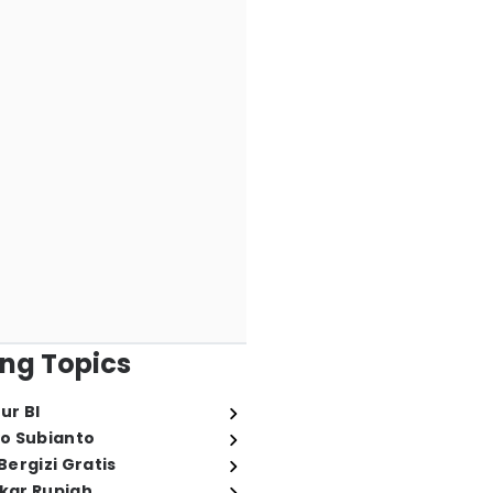
ng Topics
ur BI
o Subianto
ergizi Gratis
ukar Rupiah