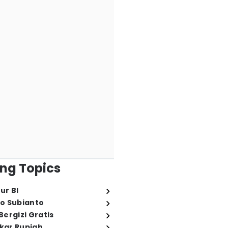
ng Topics
ur BI
o Subianto
ergizi Gratis
ukar Rupiah