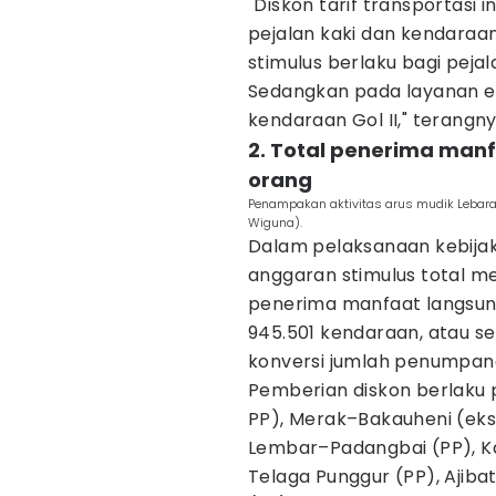
"Diskon tarif transportasi
pejalan kaki dan kendaraa
stimulus berlaku bagi pejal
Sedangkan pada layanan eks
kendaraan Gol II," terangny
2. Total penerima manf
orang
Penampakan aktivitas arus mudik Lebar
Wiguna).
Dalam pelaksanaan kebijak
anggaran stimulus total me
penerima manfaat langsu
945.501 kendaraan, atau s
konversi jumlah penumpan
Pemberian diskon berlaku 
PP), Merak–Bakauheni (eks
Lembar–Padangbai (PP), K
Telaga Punggur (PP), Ajib