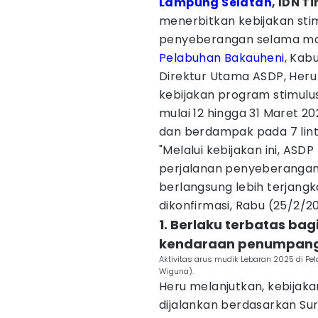
Lampung Selatan
, IDN T
menerbitkan kebijakan sti
penyeberangan selama ma
Pelabuhan Bakauheni
, Kab
Direktur Utama ASDP, Her
kebijakan program stimulus 
mulai 12 hingga 31 Maret 2
dan berdampak pada 7 lint
"Melalui kebijakan ini, ASD
perjalanan penyeberangan
berlangsung lebih terjangk
dikonfirmasi, Rabu (25/2/2
1. Berlaku terbatas ba
kendaraan penumpan
Aktivitas arus mudik Lebaran 2025 di P
Wiguna).
Heru melanjutkan, kebijaka
dijalankan berdasarkan Su