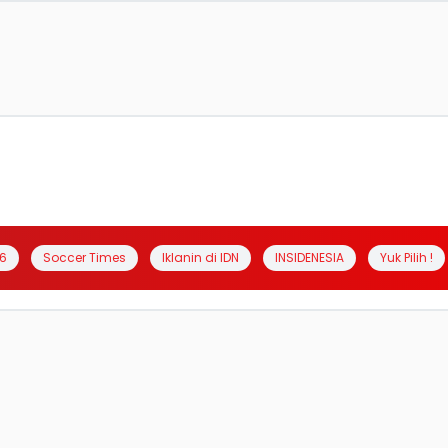
6
Soccer Times
Iklanin di IDN
INSIDENESIA
Yuk Pilih !