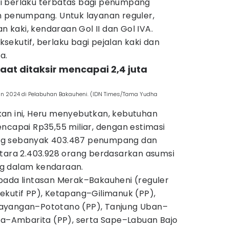
 ini berlaku terbatas bagi penumpang
n penumpang. Untuk layanan reguler,
an kaki, kendaraan Gol II dan Gol IVA.
ekutif, berlaku bagi pejalan kaki dan
a.
aat ditaksir mencapai 2,4 juta
an 2024 di Pelabuhan Bakauheni. (IDN Times/Tama Yudha
an ini, Heru menyebutkan, kebutuhan
ncapai Rp35,55 miliar, dengan estimasi
ng sebanyak 403.487 penumpang dan
etara 2.403.928 orang berdasarkan asumsi
g dalam kendaraan.
pada lintasan Merak–Bakauheni (reguler
ekutif PP), Ketapang–Gilimanuk (PP),
ayangan–Pototano (PP), Tanjung Uban–
ata–Ambarita (PP), serta Sape–Labuan Bajo