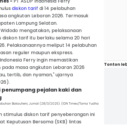
imes -
PT ASDP Indonesia Ferry
mulus
diskon tarif
di 14 pelabuhan
sa angkutan Lebaran 2026. Termasuk
upaten Lampung Selatan.
u Widodo mengatakan, pelaksanaan
diskon tarif itu berlaku selama 20 hari
026. Pelaksanaannya meliput 14 pelabuhan
asan reguler maupun ekspress.
P Indonesia Ferry ingin memastikan
Tonton leb
 pada masa angkutan Lebaran 2026
au, tertib, dan nyaman," ujarnya
026).
gi penumpang pejalan kaki dan
g
elabuhan Bakauheni, Jumat (28/3/2025). (IDN Times/Tama Yudha
n stimulus diskon tarif penyeberangan ini
rat Keputusan Bersama (SKB) lintas