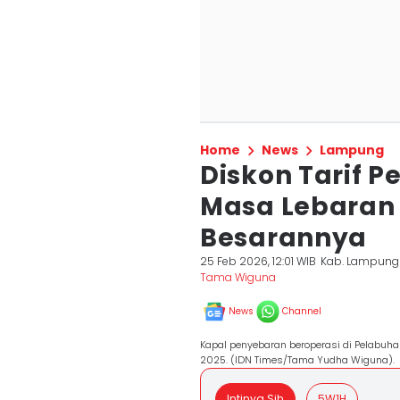
Home
News
Lampung
Diskon Tarif 
Masa Lebaran 
Besarannya
25 Feb 2026, 12:01 WIB
Kab. Lampung
Tama Wiguna
News
Channel
Kapal penyebaran beroperasi di Pelabuh
2025. (IDN Times/Tama Yudha Wiguna).
Intinya Sih
5W1H