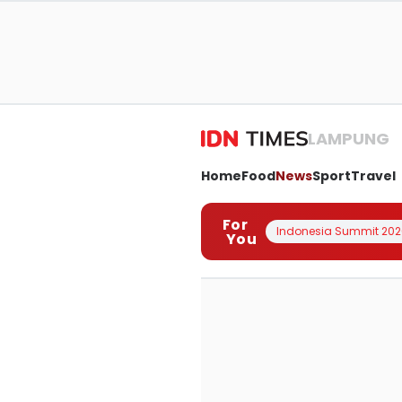
LAMPUNG
Home
Food
News
Sport
Travel
For
Indonesia Summit 202
You