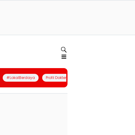
#LokalBerdaya
Profil Dokter
Quiz
Join Community