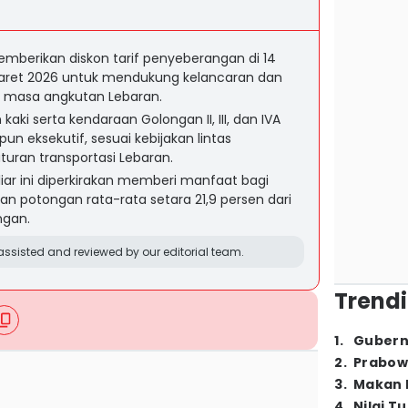
emberikan diskon tarif penyeberangan di 14
aret 2026 untuk mendukung kelancaran dan
n masa angkutan Lebaran.
 kaki serta kendaraan Golongan II, III, dan IVA
n eksekutif, sesuai kebijakan lintas
turan transportasi Lebaran.
liar ini diperkirakan memberi manfaat bagi
gan potongan rata-rata setara 21,9 persen dari
ngan.
ssisted and reviewed by our editorial team.
Trendi
1
.
Gubern
2
.
Prabow
3
.
Makan B
4
.
Nilai T