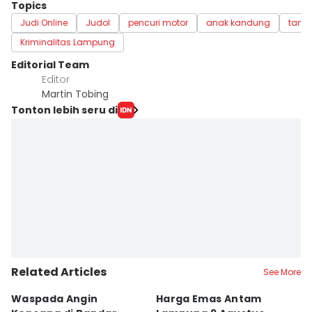
Topics
Judi Online
Judol
pencuri motor
anak kandung
tang
Kriminalitas Lampung
Editorial Team
Editor
Martin Tobing
Tonton lebih seru di
Related Articles
See More
Waspada Angin
Harga Emas Antam
P