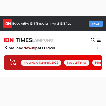
Baca artikel
IDN Times
lainnya di IDN App
Install
LAMPUNG
Home
Food
News
Sport
Travel
For
Indonesia Summit 2026
Soccer Times
Iklanin 
You