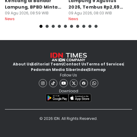
Kencang di Bandar
Lampung 9 Agustus
P
Lampung, BPBD Minta
2026, Tembus Rp2,69
A
Warga Berhati-Hati
09 Agu 2026, 08:59 WIB
Juta
09 Agu 2026, 08:03 WIB
O
09
News
News
Ne
About Us
Editorial Team
Contact Us
Terms of Services
Pedoman Media Siber
Index
Sitemap
Follow Us
Download
© 2026 IDN. All Rights Reserved.