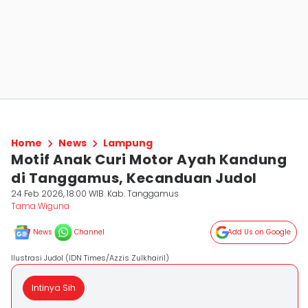
Home
News
Lampung
Motif Anak Curi Motor Ayah Kandung
di Tanggamus, Kecanduan Judol
24 Feb 2026, 18:00 WIB
Kab. Tanggamus
Tama Wiguna
News
Channel
Add Us on Google
Ilustrasi Judol (IDN Times/Azzis Zulkhairil)
Intinya Sih