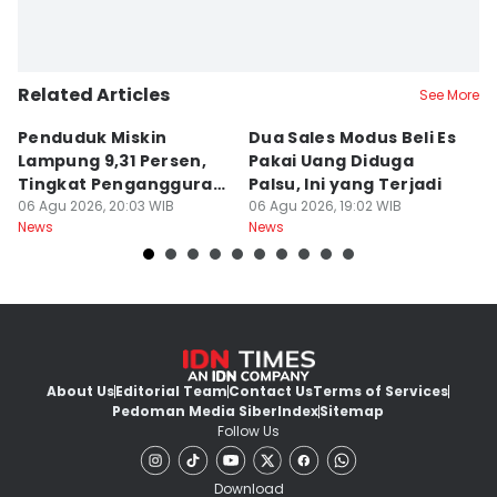
Related Articles
See More
Penduduk Miskin
Dua Sales Modus Beli Es
Vi
Lampung 9,31 Persen,
Pakai Uang Diduga
P
Tingkat Pengangguran
Palsu, Ini yang Terjadi
S
Terbuka Naik
06 Agu 2026, 20:03 WIB
06 Agu 2026, 19:02 WIB
06
News
News
Ne
About Us
Editorial Team
Contact Us
Terms of Services
Pedoman Media Siber
Index
Sitemap
Follow Us
Download