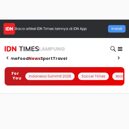
Baca artikel
IDN Times
lainnya di IDN App
Install
LAMPUNG
Home
Food
News
Sport
Travel
For
Indonesia Summit 2026
Soccer Times
Iklanin 
You