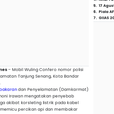
5
.
17 Agus
6
.
Piala A
7
.
GIIAS 2
mes
– Mobil Wuling Confero nomor polisi
ecamatan Tanjung Senang, Kota Bandar
.
bakaran
dan Penyelamatan (Damkarmat)
thoni Irawan mengatakan penyebab
 akibat korsleting listrik pada kabel
 memicu percikan api dan membakar