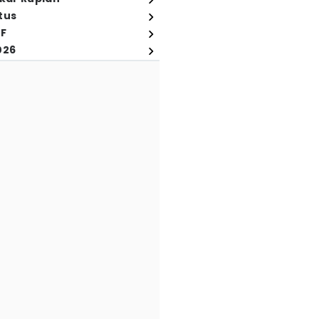
tus
FF
026