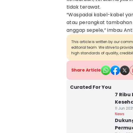
tidak terawat.
“Waspadai kabel-kabel yan
atau perangkat tambahan 
anggap sepele,” imbau Ant
This article is written by our com
editorial team. We strive to provi
high standards of quality, credibil
Share Article
Curated For You
7 Ribu
Keseh
11 Jun 202
News
Dukung
Permud