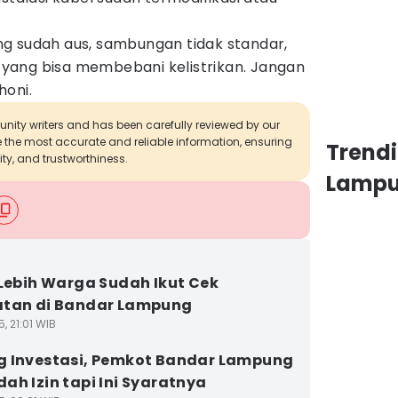
g sudah aus, sambungan tidak standar,
yang bisa membebani kelistrikan. Jangan
honi.
munity writers and has been carefully reviewed by our
de the most accurate and reliable information, ensuring
Trend
ity, and trustworthiness.
Lamp
 Lebih Warga Sudah Ikut Cek
atan di Bandar Lampung
5, 21:01 WIB
 Investasi, Pemkot Bandar Lampung
ah Izin tapi Ini Syaratnya