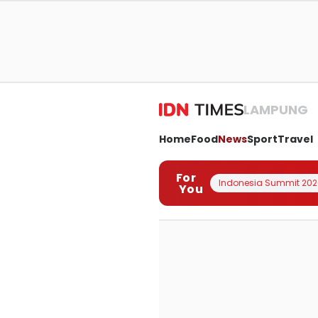
LAMPUNG
Home
Food
News
Sport
Travel
For
Indonesia Summit 202
You