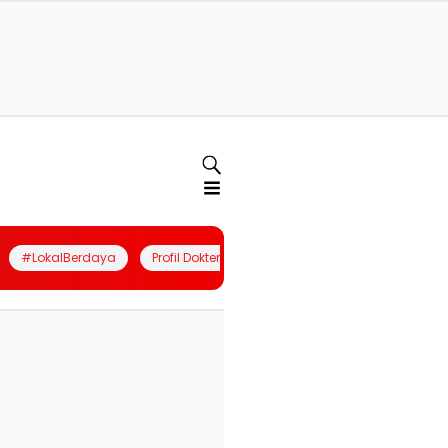
#LokalBerdaya
Profil Dokter
Quiz
Join Community