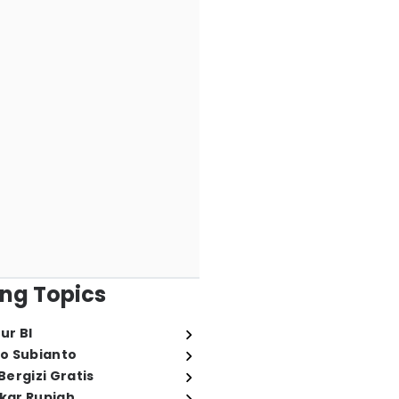
ng Topics
ur BI
o Subianto
ergizi Gratis
ukar Rupiah