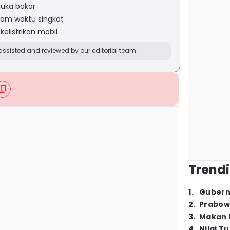
luka bakar
am waktu singkat
elistrikan mobil
ssisted and reviewed by our editorial team.
Trendi
1
.
Gubern
2
.
Prabow
3
.
Makan B
4
.
Nilai T