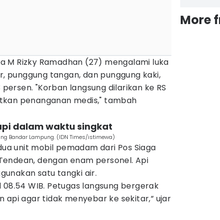
More 
a M Rizky Ramadhan (27) mengalami luka
er, punggung tangan, dan punggung kaki,
3 persen. "Korban langsung dilarikan ke RS
tkan penanganan medis," tambah
pi dalam waktu singkat
ang Bandar Lampung. (IDN Times/istimewa)
a unit mobil pemadam dari Pos Siaga
Tendean, dengan enam personel. Api
unakan satu tangki air.
l 08.54 WIB. Petugas langsung bergerak
 api agar tidak menyebar ke sekitar,” ujar