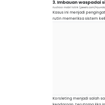
3. Imbauan waspadai si
ilustrasi mobil listrik (pexels.com/Hyund
Kasus ini menjadi penginga
rutin memeriksa sistem keli
Korsleting menjadi salah
kendaraan, terutama jika in