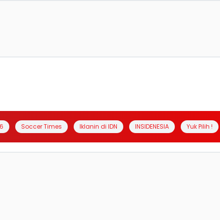
6
Soccer Times
Iklanin di IDN
INSIDENESIA
Yuk Pilih !