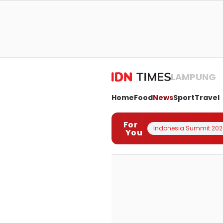
LAMPUNG
Home
Food
News
Sport
Travel
For
Indonesia Summit 202
You