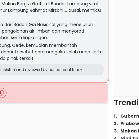
Makan Bergizi Gratis di Bandar Lampung viral
ernur Lampung Rahmat Mirzani Djausal, memicu
a dari Badan Gizi Nasional yang menelusuri
si pengolahan air limbah dan menyoroti
ihan serta lingkungan.
mpung, Gede, kemudian membantah
s dapur tersebut dan mengaku salah ucap serta
 pihak terkait.
ssisted and reviewed by our editorial team.
Trendi
1
.
Gubern
2
.
Prabow
3
.
Makan B
4
.
Nilai T