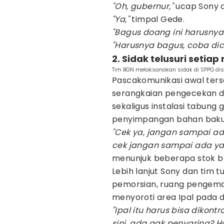
"Oh, gubernur,"
ucap Sony 
"Ya,"
timpal Gede.
"Bagus doang ini harusnya
"Harusnya bagus, coba dic
2. Sidak telusuri setiap
Tim BGN melaksanakan sidak di SPPG dise
Pascakomunikasi awal ter
serangkaian pengecekan d
sekaligus instalasi tabung 
penyimpangan bahan baku
"Cek ya, jangan sampai ada
cek jangan sampai ada ya
menunjuk beberapa stok 
Lebih lanjut Sony dan tim 
pemorsian, ruang pengemas
menyoroti area Ipal pada 
"Ipal itu harus bisa dikont
sini, ada gak penyaring? 