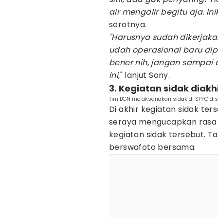
air mengalir begitu aja. In
sorotnya.
"Harusnya sudah dikerjakan
udah operasional baru dipe
bener nih, jangan sampai
ini,
" lanjut Sony.
3. Kegiatan sidak diak
Tim BGN melaksanakan sidak di SPPG dise
Di akhir kegiatan sidak t
seraya mengucapkan rasa t
kegiatan sidak tersebut. T
berswafoto bersama.