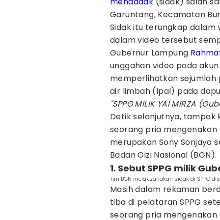
mendadak
(sidak) salah s
Garuntang, Kecamatan Bum
Sidak itu terungkap dalam 
dalam video tersebut semp
Gubernur Lampung
Rahmat
unggahan video pada akun 
memperlihatkan sejumlah p
air limbah (Ipal) pada dap
"SPPG MILIK YAI MIRZA (Gu
Detik selanjutnya, tampak 
seorang pria mengenakan k
merupakan Sony Sonjaya se
Badan Gizi Nasional (BGN).
1. Sebut SPPG milik Gu
Tim BGN melaksanakan sidak di SPPG dise
Masih dalam rekaman berdur
tiba di pelataran SPPG se
seorang pria mengenakan k