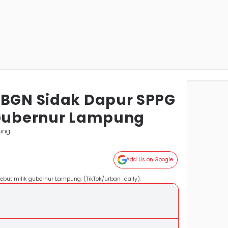
 BGN Sidak Dapur SPPG
 Gubernur Lampung
ung
Add Us on Google
but milik gubernur Lampung. (TikTok/urban_daily).