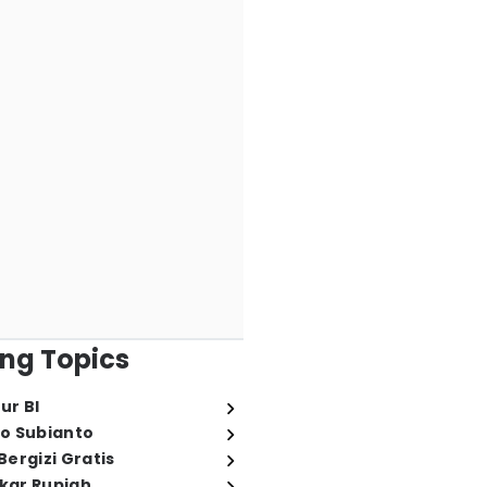
ng Topics
ur BI
o Subianto
ergizi Gratis
ukar Rupiah