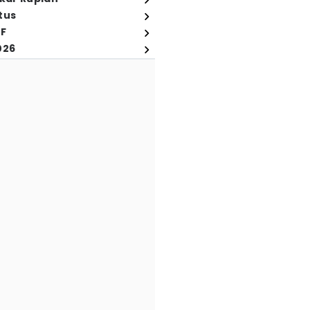
tus
FF
026