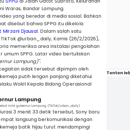
atu
SPPG
di Jalan Gatot Subroto, Kelurahan
i Waras, Bandar Lampung.
video yang beredar di media sosial. Bahkan
at disebut bahwa SPPG itu dikelola
 Mirzani Djausal
. Dalam salah satu
TikTok @urban_daily, Kamis (26/2/2026),
ria memeriksa area instalasi pengolahan
ur umum SPPG. Latar video bertuliskan
bernur Lampung)".
kegiatan sidak tersebut dipimpin oleh
Tonton leb
emeja putih lengan panjang diketahui
laku Wakil Kepala Bidang Operasional
bernur Lampung
but milik gubernur Lampung. (TikTok/urban_daily).
asi 3 menit 33 detik tersebut, Sony baru
tempat langsung berkomunikasi dengan
emeja batik hijau turut mendampingi