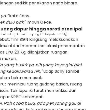
dengan sedikit penekanan nada bicara.
 ya,"
kata Sony.
ek dulu pak,"
imbuh Gede.
 ruang dapur hingga soroti area Ipal
but milik gubernur Lampung. (TikTok/urban_daily).
sebut, Tim BGN langsung melaksanakan
imulai dari memeriksa lokasi penempatan
gas LPG 20 Kg, dilanjutkan ruangan
 makan.
 yang busuk ya, nih yang kaya gini gini
ng kedaluwarsa nih,"
ucap Sony sambil
bahan baku memasak.
turut meninjau ruang gudang basah, ruang
an. Tak lupa, ia turut memeriksa dan
dapur SPPG setempat.
rol. Nah coba buka, ada penyaring gak di
Harus ada ya, kalau ini sama dengan cuma