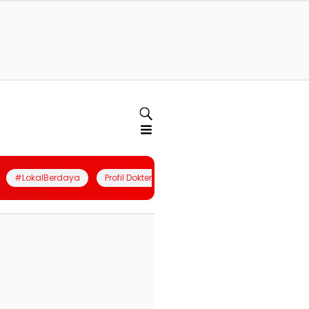
#LokalBerdaya
Profil Dokter
Quiz
Join Community