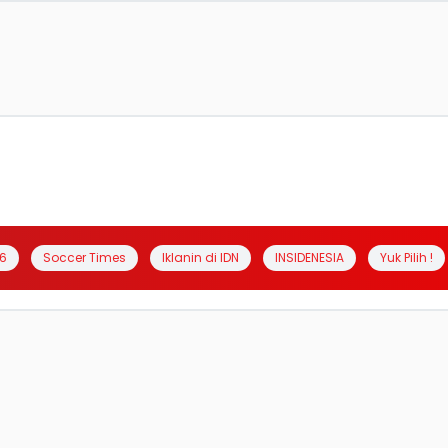
6
Soccer Times
Iklanin di IDN
INSIDENESIA
Yuk Pilih !