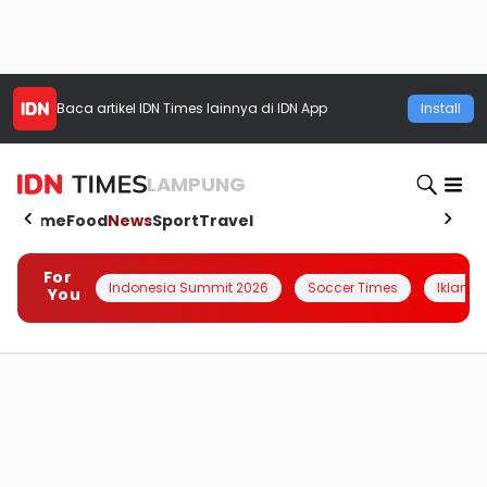
Baca artikel
IDN Times
lainnya di IDN App
Install
LAMPUNG
Home
Food
News
Sport
Travel
For
Indonesia Summit 2026
Soccer Times
Iklanin 
You