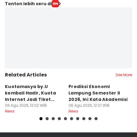
Tonton lebih seru di
Related Articles
See More
Kuotamasya by.U
Prediksi Ekonomi
B
kembali Hadir, Kuota
Lampung Semester II
P
Internet Jadi Tiket
2026, Ini Kata Akademisi
P
Liburan?
06 Agu 2026, 13:02 WIB
06 Agu 2026, 12:01 WIB
R
06
News
News
Ne