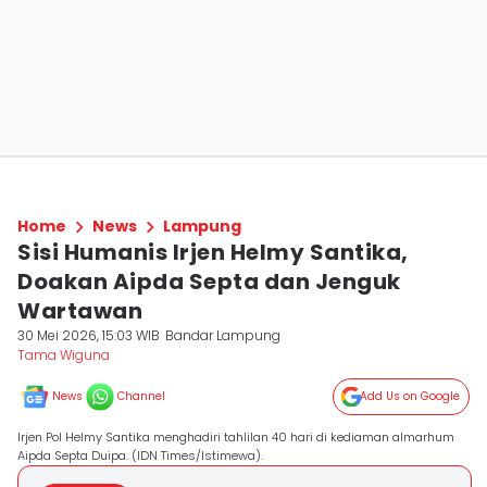
Home
News
Lampung
Sisi Humanis Irjen Helmy Santika,
Doakan Aipda Septa dan Jenguk
Wartawan
30 Mei 2026, 15:03 WIB
Bandar Lampung
Tama Wiguna
News
Channel
Add Us on Google
Irjen Pol Helmy Santika menghadiri tahlilan 40 hari di kediaman almarhum
Aipda Septa Duipa. (IDN Times/Istimewa).