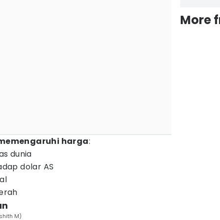
More 
 memengaruhi harga
:
as dunia
hadap dolar AS
al
aerah
an
shith M)