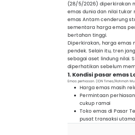
(28/5/2026) diperkirakan m
emas dunia dan nilai tukar
emas Antam cenderung stabi
sementara harga emas per
bertahan tinggi.
Diperkirakan, harga emas m
pendek. Selain itu, tren 
sebagai aset lindung nilai. 
diperhatikan sebelum me
1. Kondisi pasar emas
Emas perhiasan. (IDN Times/Rohmah Mu
Harga emas masih rela
Permintaan perhiasan
cukup ramai
Toko emas di Pasar T
pusat transaksi utam