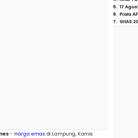
5
.
17 Agus
6
.
Piala A
7
.
GIIAS 2
imes
-
Harga emas
di Lampung, Kamis