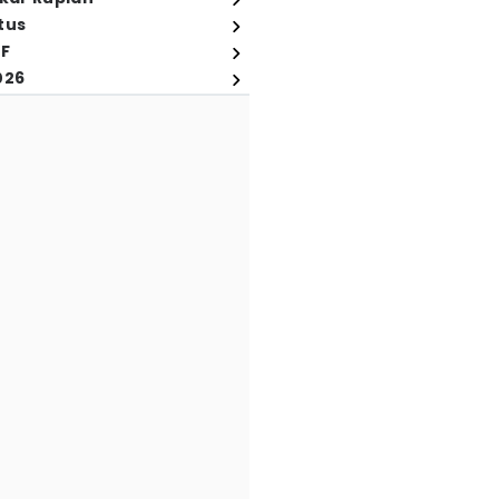
tus
FF
026