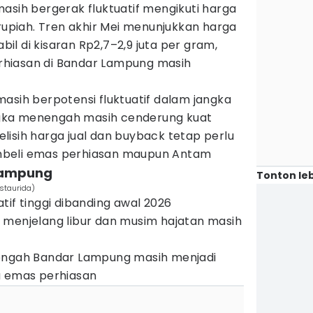
asih bergerak fluktuatif mengikuti harga
 rupiah. Tren akhir Mei menunjukkan harga
l di kisaran Rp2,7–2,9 juta per gram,
hiasan di Bandar Lampung masih
asih berpotensi fluktuatif dalam jangka
jangka menengah masih cenderung kuat
Selisih harga jual dan buyback tetap perlu
mbeli emas perhiasan maupun Antam
 Lampung
Tonton leb
staurida)
tif tinggi dibanding awal 2026
 menjelang libur dan musim hajatan masih
engah Bandar Lampung masih menjadi
a emas perhiasan