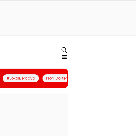
#LokalBerdaya
Profil Dokter
Quiz
Join Community