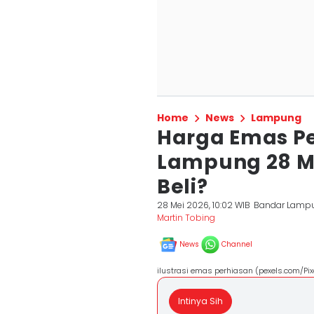
Home
News
Lampung
Harga Emas P
Lampung 28 M
Beli?
28 Mei 2026, 10:02 WIB
Bandar Lamp
Martin Tobing
News
Channel
ilustrasi emas perhiasan (pexels.com/Pi
Intinya Sih