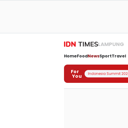
LAMPUNG
Home
Food
News
Sport
Travel
For
Indonesia Summit 202
You