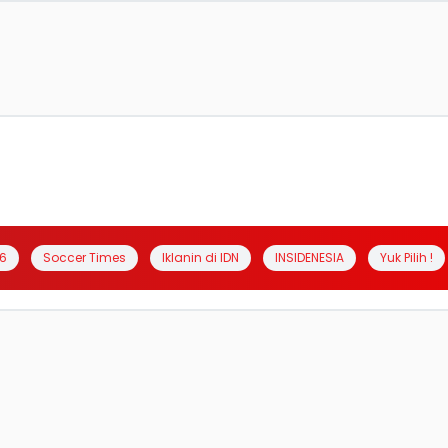
6
Soccer Times
Iklanin di IDN
INSIDENESIA
Yuk Pilih !