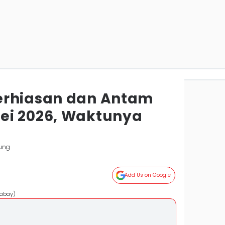
erhiasan dan Antam
ei 2026, Waktunya
ung
Add Us on Google
xabay)