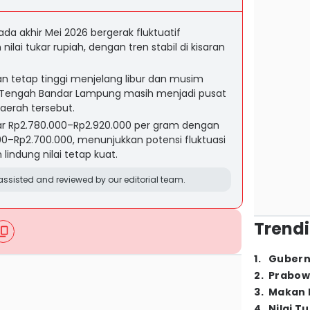
a akhir Mei 2026 bergerak fluktuatif
ilai tukar rupiah, dengan tren stabil di kisaran
n tetap tinggi menjelang libur dan musim
 Tengah Bandar Lampung masih menjadi pusat
aerah tersebut.
r Rp2.780.000–Rp2.920.000 per gram dengan
00–Rp2.700.000, menunjukkan potensi fluktuasi
indung nilai tetap kuat.
ssisted and reviewed by our editorial team.
Trendi
1
.
Gubern
2
.
Prabow
3
.
Makan B
4
.
Nilai T