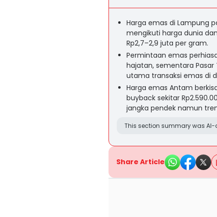
Harga emas di Lampung pad
mengikuti harga dunia dan n
Rp2,7–2,9 juta per gram.
Permintaan emas perhiasa
hajatan, sementara Pasar
utama transaksi emas di d
Harga emas Antam berkisa
buyback sekitar Rp2.590.0
jangka pendek namun tren l
This section summary was AI-a
Share Article