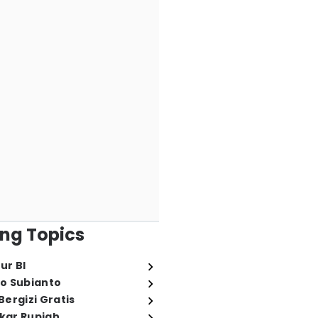
ng Topics
ur BI
o Subianto
ergizi Gratis
ukar Rupiah