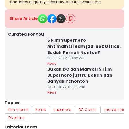
standards of quality, credibility, and trustworthiness.
Share Article
Curated For You
5 Film Superhero
Antimainstream jadi Box Office,
Sudah Pernah Nonton?
25 Jul 2022, 08:02 WIB
News
Bukan DC dan Marvel! 5 Film
Superhero justru Beken dan
Banyak Penonton
23 Jul 2022, 09:03 WIB
News
Topics
film marvel
komik
superhero
DC Comic
marvel cinema
Divert me
Editorial Team