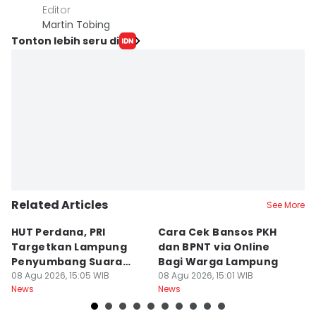
Editor
Martin Tobing
Tonton lebih seru di
Related Articles
See More
HUT Perdana, PRI
Cara Cek Bansos PKH
R
Targetkan Lampung
dan BPNT via Online
W
Penyumbang Suara
Bagi Warga Lampung
M
Terbesar
08 Agu 2026, 15:05 WIB
08 Agu 2026, 15:01 WIB
D
08
News
News
Ne