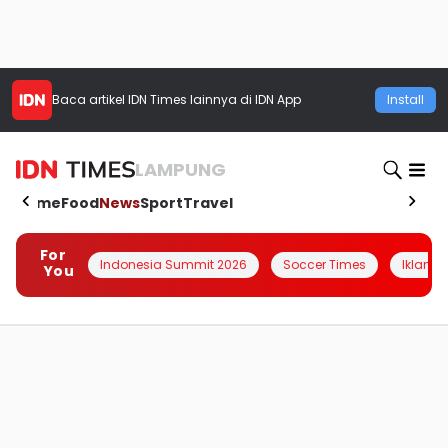
Baca artikel
IDN Times
lainnya di IDN App
Install
LAMPUNG
Home
Food
News
Sport
Travel
For
Indonesia Summit 2026
Soccer Times
Iklanin 
You