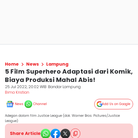
Home
News
Lampung
5 Film Superhero Adaptasi dari Komik,
Biaya Produksi Mahal Abis!
25 Jul 2022, 20:02 WIB
Bandar Lampung
Bima Kristian
News
Channel
Add Us on Google
Adegan dalam film Justice League (dok. Warner Bros. Pictures/Justice
League)
Share Article