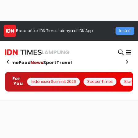
Baca artikel
IDN Times
lainnya di IDN App
Install
LAMPUNG
Home
Food
News
Sport
Travel
For
Indonesia Summit 2026
Soccer Times
Iklanin 
You