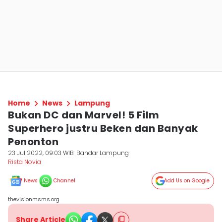
Home
News
Lampung
Bukan DC dan Marvel! 5 Film
Superhero justru Beken dan Banyak
Penonton
23 Jul 2022, 09:03 WIB
Bandar Lampung
Rista Novia
News
Channel
Add Us on Google
thevisionmsms.org
Share Article