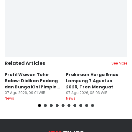
Related Articles
See More
Profil Wawan Tohir
Prakiraan Harga Emas
P
Balaw: Didikan Pedang
Lampung 7 Agustus
P
dan Bunga Kini Pimpin
2026, Tren Menguat
A
PRI Lampung
07 Agu 2026, 09:01 WIB
07 Agu 2026, 08:03 WIB
G
07
News
News
Ne