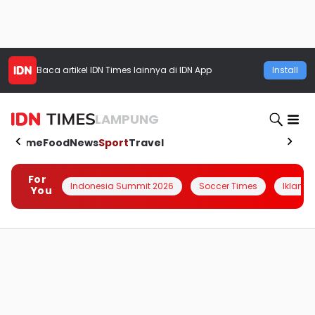
Baca artikel
IDN Times
lainnya di IDN App
Install
LAMPUNG
Home
Food
News
Sport
Travel
For
Indonesia Summit 2026
Soccer Times
Iklanin 
You