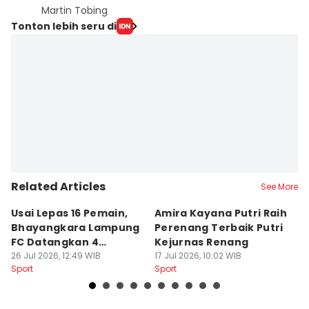
Martin Tobing
Tonton lebih seru di
Related Articles
See More
Usai Lepas 16 Pemain,
Amira Kayana Putri Raih
K
Bhayangkara Lampung
Perenang Terbaik Putri
K
FC Datangkan 4
Kejurnas Renang
B
Rekrutan
26 Jul 2026, 12:49 WIB
17 Jul 2026, 10:02 WIB
P
12
Sport
Sport
Sp