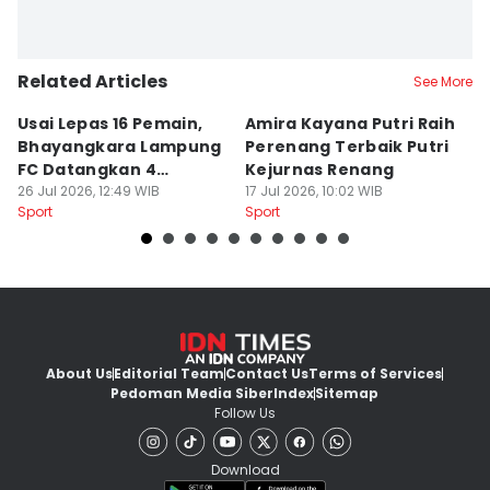
Related Articles
See More
Usai Lepas 16 Pemain,
Amira Kayana Putri Raih
K
Bhayangkara Lampung
Perenang Terbaik Putri
K
FC Datangkan 4
Kejurnas Renang
B
Rekrutan
26 Jul 2026, 12:49 WIB
17 Jul 2026, 10:02 WIB
P
12
Sport
Sport
Sp
About Us
Editorial Team
Contact Us
Terms of Services
Pedoman Media Siber
Index
Sitemap
Follow Us
Download