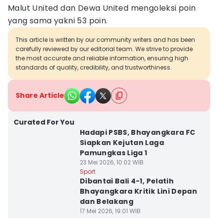
Malut United dan Dewa United mengoleksi poin
yang sama yakni 53 poin.
This article is written by our community writers and has been
carefully reviewed by our editorial team. We strive to provide
the most accurate and reliable information, ensuring high
standards of quality, credibility, and trustworthiness.
Share Article
Curated For You
Hadapi PSBS, Bhayangkara FC
Siapkan Kejutan Laga
Pamungkas Liga 1
23 Mei 2026, 10:02 WIB
Sport
Dibantai Bali 4-1, Pelatih
Bhayangkara Kritik Lini Depan
dan Belakang
17 Mei 2026, 19:01 WIB