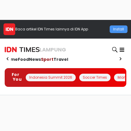
Baca artikel
IDN Times
lainnya di IDN App
Install
LAMPUNG
Home
Food
News
Sport
Travel
For
Indonesia Summit 2026
Soccer Times
Iklanin 
You