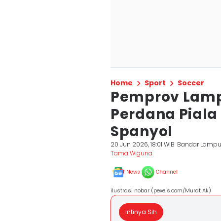
Home
Sport
Soccer
Pemprov Lamp
Perdana Piala
Spanyol
20 Jun 2026, 18:01 WIB
Bandar Lamp
Tama Wiguna
News
Channel
ilustrasi nobar (pexels.com/Murat Ak)
Intinya Sih