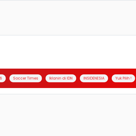
6
Soccer Times
Iklanin di IDN
INSIDENESIA
Yuk Pilih !