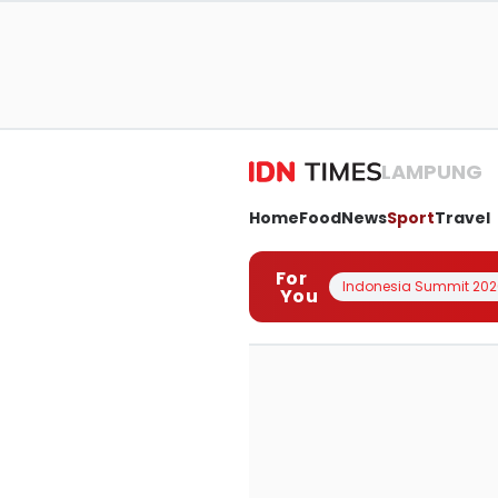
LAMPUNG
Home
Food
News
Sport
Travel
For
Indonesia Summit 202
You