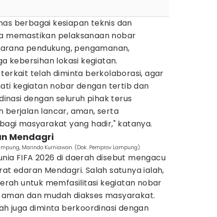
has berbagai kesiapan teknis dan
una memastikan pelaksanaan nobar
ri sarana pendukung, pengamanan,
ga kebersihan lokasi kegiatan.
terkait telah diminta berkolaborasi, agar
ti kegiatan nobar dengan tertib dan
rdinasi dengan seluruh pihak terus
 berjalan lancar, aman, serta
gi masyarakat yang hadir," katanya.
an Mendagri
Lampung, Marindo Kurniawan. (Dok. Pemprov Lampung).
unia FIFA 2026 di daerah disebut mengacu
rat edaran Mendagri. Salah satunya ialah,
rah untuk memfasilitasi kegiatan nobar
g aman dan mudah diakses masyarakat.
rah juga diminta berkoordinasi dengan