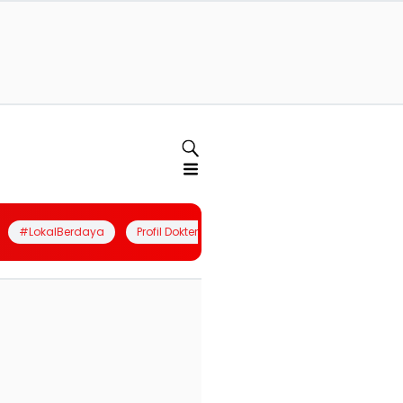
#LokalBerdaya
Profil Dokter
Quiz
Join Community