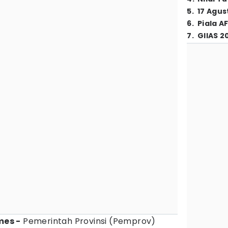
5
.
17 Agus
6
.
Piala A
7
.
GIIAS 2
mes -
Pemerintah Provinsi (Pemprov)