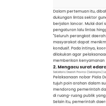
Dalam pertemuan itu, diba
dukungan lintas sektor g
berjalan lancar. Mulai da
pengaturan lalu lintas hing
"Seluruh perangkat daerah 
masyarakat dapat menikma
kondusif. Pada intinya, koo
dilakukan agar pelaksanaan
memberikan kenyamanan ba
2. Mengacu surat edar
Sekretaris Daerah Provinsi (Sekdaprov) 
Pelaksanaan nobar Piala D
tujuh poin arahan dalam su
mendorong pemerintah dae
di ruang-ruang publik yan
Selain itu, pemerintah dae