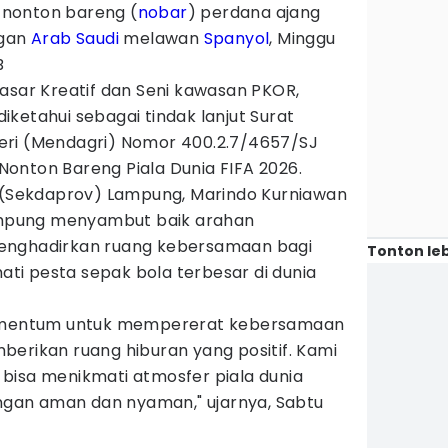
nonton bareng (
nobar
) perdana ajang
ngan
Arab Saudi
melawan
Spanyol
, Minggu
B
asar Kreatif dan Seni kawasan PKOR,
ketahui sebagai tindak lanjut Surat
eri (Mendagri) Nomor 400.2.7/4657/SJ
onton Bareng Piala Dunia FIFA 2026.
i (Sekdaprov) Lampung, Marindo Kurniawan
mpung menyambut baik arahan
enghadirkan ruang kebersamaan bagi
Tonton leb
i pesta sepak bola terbesar di dunia
momentum untuk mempererat kebersamaan
berikan ruang hiburan yang positif. Kami
bisa menikmati atmosfer piala dunia
an aman dan nyaman," ujarnya, Sabtu