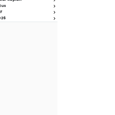
tus
FF
026