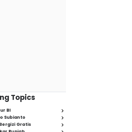
ng Topics
ur BI
o Subianto
ergizi Gratis
ukar Rupiah