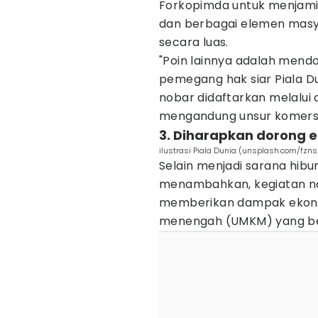
Forkopimda untuk menjam
dan berbagai elemen masya
secara luas.
"Poin lainnya adalah mend
pemegang hak siar Piala Du
nobar didaftarkan melalui a
mengandung unsur komersia
3. Diharapkan dorong
ilustrasi Piala Dunia (unsplash.com/fzns
Selain menjadi sarana hib
menambahkan, kegiatan n
memberikan dampak ekonomi
menengah (UMKM) yang berju