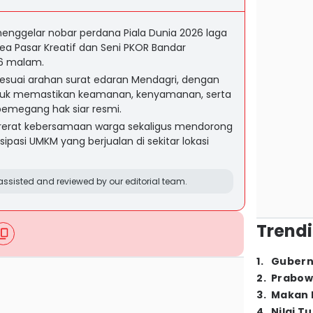
ggelar nobar perdana Piala Dunia 2026 laga
rea Pasar Kreatif dan Seni PKOR Bandar
26 malam.
 sesuai arahan surat edaran Mendagri, dengan
 untuk memastikan keamanan, kenyamanan, serta
 pemegang hak siar resmi.
erat kebersamaan warga sekaligus mendorong
sipasi UMKM yang berjualan di sekitar lokasi
ssisted and reviewed by our editorial team.
Trendi
1
.
Gubern
2
.
Prabow
3
.
Makan B
4
.
Nilai T