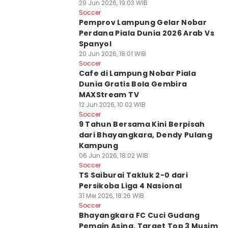
29 Jun 2026, 19:03 WIB
Soccer
Pemprov Lampung Gelar Nobar
Perdana Piala Dunia 2026 Arab Vs
Spanyol
20 Jun 2026, 18:01 WIB
Soccer
Cafe di Lampung Nobar Piala
Dunia Gratis Bola Gembira
MAXStream TV
12 Jun 2026, 10:02 WIB
Soccer
9 Tahun Bersama Kini Berpisah
dari Bhayangkara, Dendy Pulang
Kampung
06 Jun 2026, 18:02 WIB
Soccer
TS Saiburai Takluk 2-0 dari
Persikoba Liga 4 Nasional
31 Mei 2026, 18:26 WIB
Soccer
Bhayangkara FC Cuci Gudang
Pemain Asing, Target Top 3 Musim