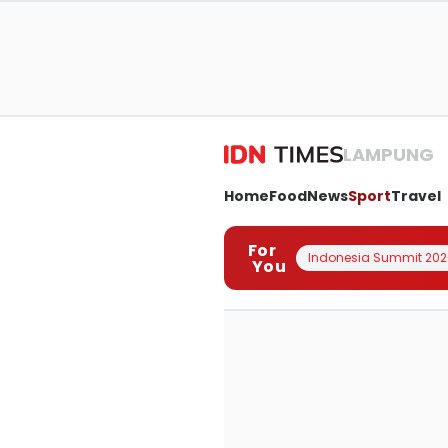
LAMPUNG
Home
Food
News
Sport
Travel
For
Indonesia Summit 202
You