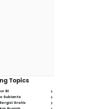
ng Topics
ur BI
o Subianto
ergizi Gratis
ukar Rupiah