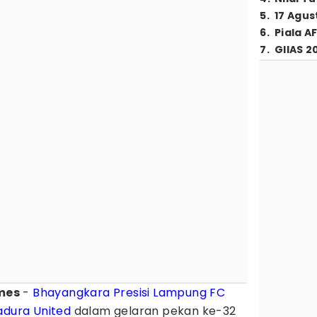
5
.
17 Agus
6
.
Piala A
7
.
GIIAS 2
mes
-
Bhayangkara Presisi Lampung FC
dura United
dalam gelaran pekan ke-32