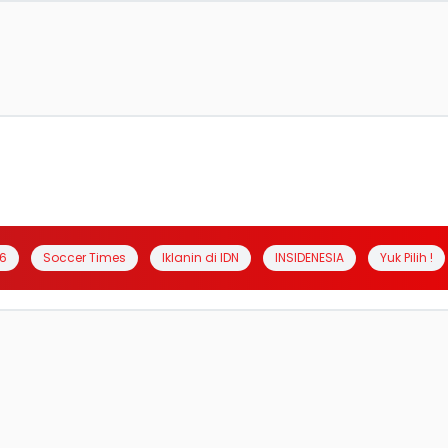
6
Soccer Times
Iklanin di IDN
INSIDENESIA
Yuk Pilih !