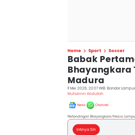
Home
Sport
Soccer
Babak Pertam
Bhayangkara T
Madura
11 Mei 2026, 20:07 WIB
Bandar Lampu
Muhaimin Abdullah
News
Channel
Pertandingan Bhayangkara Presisi Lamp
Intinya Sih