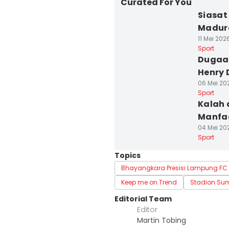
Curated For You
Siasat
Madur
11 Mei 202
Sport
Dugaan
Henry 
06 Mei 202
Sport
Kalah 
Manfa
04 Mei 202
Sport
Topics
Bhayangkara Presisi Lampung FC
Keep me on Trend
Stadion S
Editorial Team
Editor
Martin Tobing