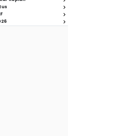
tus
FF
026