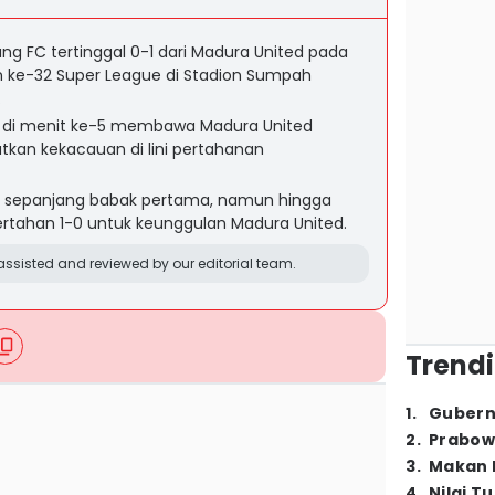
ng FC tertinggal 0-1 dari Madura United pada
 ke-32 Super League di Stadion Sumpah
.
 di menit ke-5 membawa Madura United
kan kekacauan di lini pertahanan
n sepanjang babak pertama, namun hingga
rtahan 1-0 untuk keunggulan Madura United.
ssisted and reviewed by our editorial team.
Trendi
1
.
Gubern
2
.
Prabow
3
.
Makan B
4
.
Nilai T