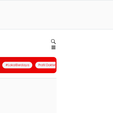
#LokalBerdaya
Profil Dokter
Quiz
Join Community