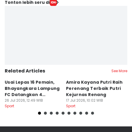
Tonton lebih seru di
Related Articles
See More
Usai Lepas 16 Pemain,
Amira Kayana Putri Raih
K
Bhayangkara Lampung
Perenang Terbaik Putri
K
FC Datangkan 4
Kejurnas Renang
B
Rekrutan
26 Jul 2026, 12:49 WIB
17 Jul 2026, 10:02 WIB
P
12
Sport
Sport
Sp