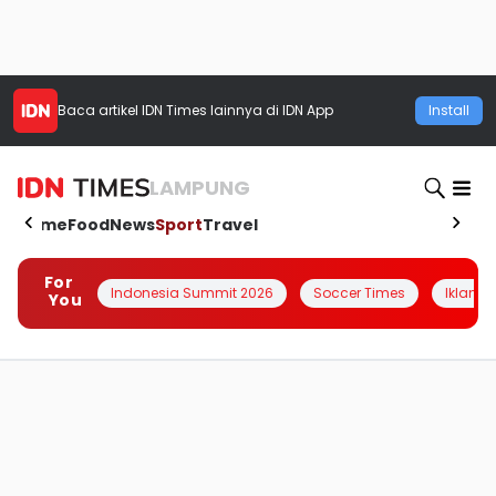
Baca artikel
IDN Times
lainnya di IDN App
Install
LAMPUNG
Home
Food
News
Sport
Travel
For
Indonesia Summit 2026
Soccer Times
Iklanin 
You