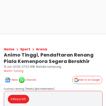
Home
Sport
Arena
Animo Tinggi, Pendaftaran Renang
Piala Kemenpora Segera Berakhir
13 Jun 2026, 07:02 WIB
Bandar Lampung
Martin Tobing
News
Channel
Add Us on Google
ilustrasi renang (Pexels/@kindlemedia)
Intinya Sih