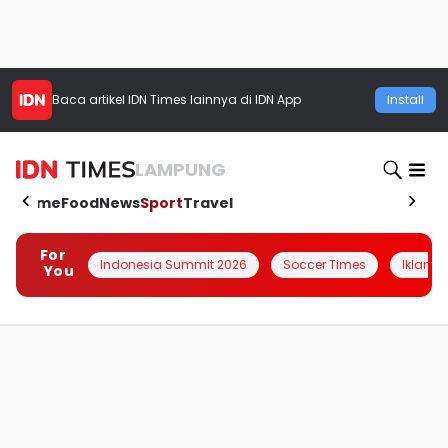
Baca artikel
IDN Times
lainnya di IDN App
Install
LAMPUNG
Home
Food
News
Sport
Travel
For
Indonesia Summit 2026
Soccer Times
Iklanin 
You