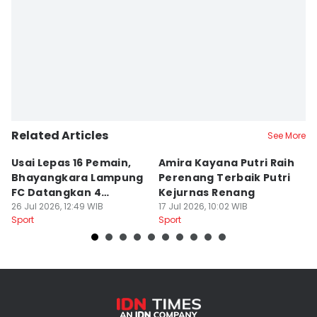
Related Articles
See More
Usai Lepas 16 Pemain,
Amira Kayana Putri Raih
K
Bhayangkara Lampung
Perenang Terbaik Putri
K
FC Datangkan 4
Kejurnas Renang
B
Rekrutan
26 Jul 2026, 12:49 WIB
17 Jul 2026, 10:02 WIB
P
12
Sport
Sport
Sp