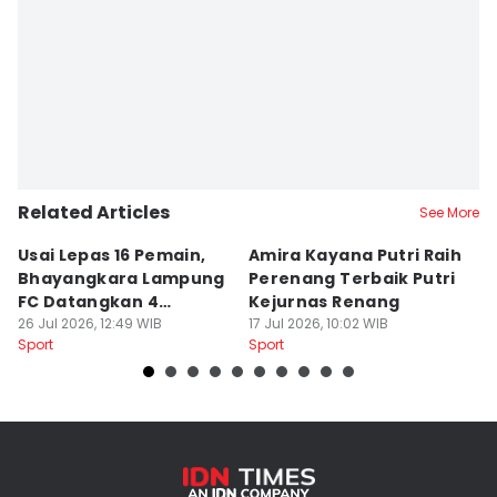
Related Articles
See More
Usai Lepas 16 Pemain,
Amira Kayana Putri Raih
K
Bhayangkara Lampung
Perenang Terbaik Putri
K
FC Datangkan 4
Kejurnas Renang
B
Rekrutan
26 Jul 2026, 12:49 WIB
17 Jul 2026, 10:02 WIB
P
12
Sport
Sport
Sp