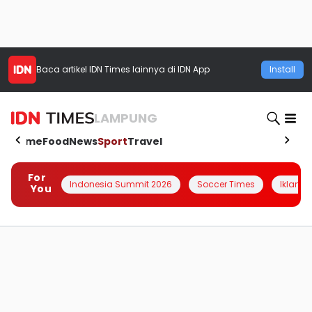
Baca artikel
IDN Times
lainnya di IDN App
Install
LAMPUNG
Home
Food
News
Sport
Travel
For
Indonesia Summit 2026
Soccer Times
Iklanin 
You