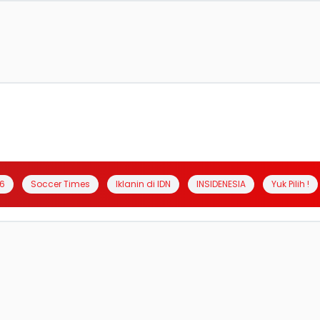
6
Soccer Times
Iklanin di IDN
INSIDENESIA
Yuk Pilih !