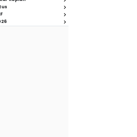
tus
FF
026