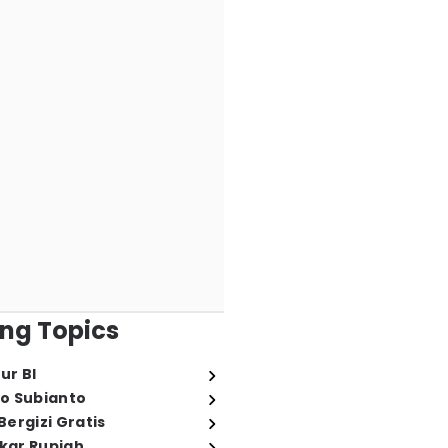
ng Topics
ur BI
o Subianto
ergizi Gratis
ukar Rupiah