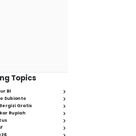
ng Topics
ur BI
o Subianto
ergizi Gratis
ukar Rupiah
tus
FF
026