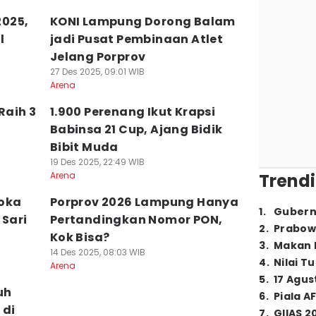
025,
KONI Lampung Dorong Balam
l
jadi Pusat Pembinaan Atlet
Jelang Porprov
27 Des 2025, 09:01 WIB
Arena
Raih 3
1.900 Perenang Ikut Krapsi
Babinsa 21 Cup, Ajang Bidik
Bibit Muda
19 Des 2025, 22:49 WIB
Arena
Trendi
doka
Porprov 2026 Lampung Hanya
1
.
Gubern
Sari
Pertandingkan Nomor PON,
2
.
Prabow
Kok Bisa?
3
.
Makan B
14 Des 2025, 08:03 WIB
4
.
Nilai T
Arena
5
.
17 Agus
uh
6
.
Piala A
 di
7
.
GIIAS 2