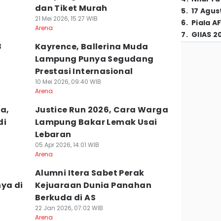
dan Tiket Murah
5
.
17 Agus
21 Mei 2026, 15:27 WIB
6
.
Piala A
Arena
7
.
GIIAS 2
8
Kayrence, Ballerina Muda
Lampung Punya Segudang
Prestasi Internasional
10 Mei 2026, 09:40 WIB
Arena
a,
Justice Run 2026, Cara Warga
di
Lampung Bakar Lemak Usai
Lebaran
05 Apr 2026, 14:01 WIB
Arena
Alumni Itera Sabet Perak
ya di
Kejuaraan Dunia Panahan
Berkuda di AS
22 Jan 2026, 07:02 WIB
Arena