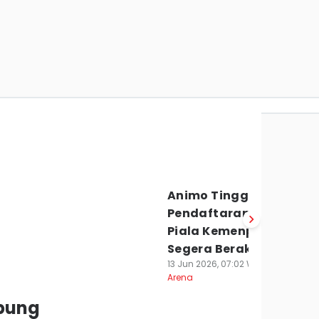
utri Raih Perenang
ejurnas Renang
Animo Tinggi,
Pendaftaran Renang
Piala Kemenpora
Segera Berakhir
13 Jun 2026, 07:02 WIB
Arena
pung