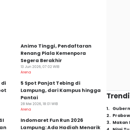
Animo Tinggi, Pendaftaran
Renang Piala Kemenpora
Segera Berakhir
13 Jun 2026, 07:02 WIB
Arena
 di
5 Spot Panjat Tebing di
pot
Lampung, dari Kampus hingga
Trendi
Pantai
28 Mei 2026, 18:01 WIB
1
.
Gubern
Arena
2
.
Prabow
SI
Indomaret Fun Run 2026
3
.
Makan B
kan
Lampung: Ada Hadiah Menarik
4
.
Nilai T