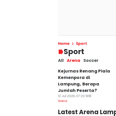
Amira Kayana P
Terbaik Putri K
Home
Sport
17 Jul 2026, 10:02 WIB
Sport
Arena
All
Arena
Soccer
Kejurnas Renang Piala
Kemenpora di
Lampung, Berapa
Jumlah Peserta?
12 Jul 2026, 07:02 WIB
Arena
Latest Arena Lam