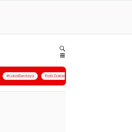
#LokalBerdaya
Profil Dokter
Quiz
Join Community