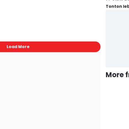
Tonton leb
Load More
More 