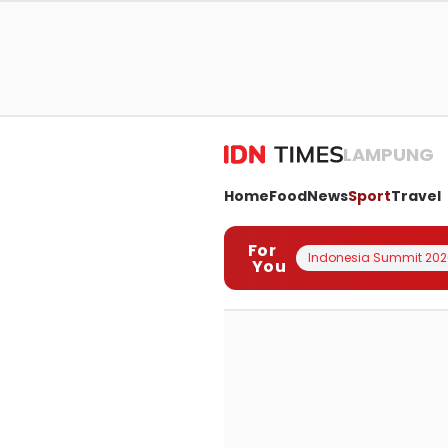
LAMPUNG
Home
Food
News
Sport
Travel
For
Indonesia Summit 202
You