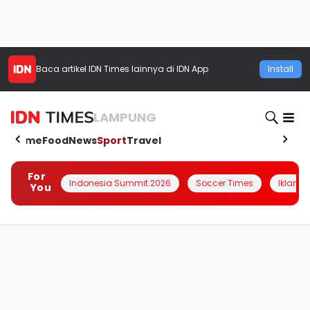
Baca artikel
IDN Times
lainnya di IDN App
Install
LAMPUNG
Home
Food
News
Sport
Travel
For
Indonesia Summit 2026
Soccer Times
Iklanin 
You