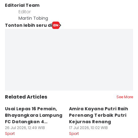
Editorial Team
Editor
Martin Tobing
Tonton lebih seru di
Related Articles
See More
Usai Lepas 16 Pemain,
Amira Kayana Putri Raih
K
Bhayangkara Lampung
Perenang Terbaik Putri
K
FC Datangkan 4
Kejurnas Renang
B
Rekrutan
26 Jul 2026, 12:49 WIB
17 Jul 2026, 10:02 WIB
P
12
Sport
Sport
Sp