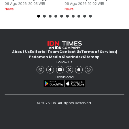
Terbuka Naik
06 Agu 2026, 20:03 WIB
06 Agu 2026, 19:02 WIB
06
News
News
Ne
About Us
Editorial Team
Contact Us
Terms of Services
Pedoman Media Siber
Index
Sitemap
Follow Us
Download
© 2026 IDN. All Rights Reserved.