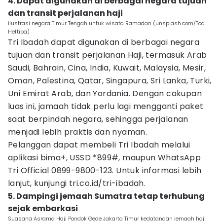
4. Dapat digunakan di berbagai negara tujuan
dan transit perjalanan haji
ilustrasi negara Timur Tengah untuk wisata Ramadan (unsplash.com/Toa
Heftiba)
Tri Ibadah dapat digunakan di berbagai negara
tujuan dan transit perjalanan Haji, termasuk Arab
Saudi, Bahrain, Cina, India, Kuwait, Malaysia, Mesir,
Oman, Palestina, Qatar, Singapura, Sri Lanka, Turki,
Uni Emirat Arab, dan Yordania. Dengan cakupan
luas ini, jamaah tidak perlu lagi mengganti paket
saat berpindah negara, sehingga perjalanan
menjadi lebih praktis dan nyaman.
Pelanggan dapat membeli Tri Ibadah melalui
aplikasi bima+, USSD *899#, maupun WhatsApp
Tri Official 0899-9800-123. Untuk informasi lebih
lanjut, kunjungi tri.co.id/tri-ibadah.
5. Dampingi jemaah Sumatra tetap terhubung
sejak embarkasi
Suasana Asrama Haji Pondok Gede Jakarta Timur kedatangan jemaah haji