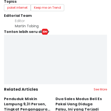
Topics
paket internet
Keep me on Trend
Editorial Team
Editor
Martin Tobing
Tonton lebih seru di
Related Articles
See More
Penduduk Miskin
Dua Sales Modus Beli Es
Vi
Lampung 9,31 Persen,
Pakai Uang Diduga
P
Tingkat Pengangguran
Palsu, Ini yang Terjadi
S