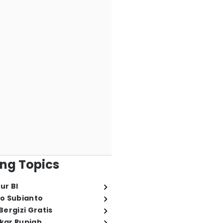
ng Topics
ur BI
o Subianto
ergizi Gratis
ukar Rupiah