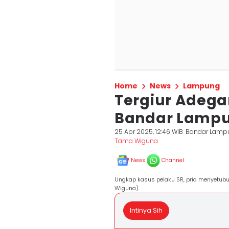
Home
News
Lampung
Tergiur Adegan
Bandar Lampu
25 Apr 2025, 12:46 WIB
Bandar Lamp
Tama Wiguna
News
Channel
Ungkap kasus pelaku SR, pria menyetub
Wiguna).
Intinya Sih