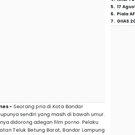
5
.
17 Agus
6
.
Piala A
7
.
GIIAS 2
mes -
Seorang pria di Kota Bandar
unya sendiri yang masih di bawah umur.
tnya didorong adegan film porno. Pelaku
matan Teluk Betung Barat, Bandar Lampung