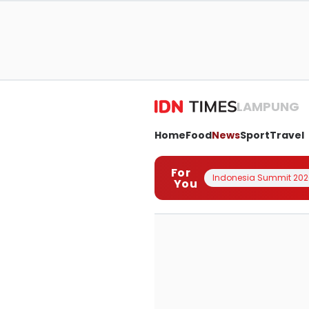
LAMPUNG
Home
Food
News
Sport
Travel
For
Indonesia Summit 202
You