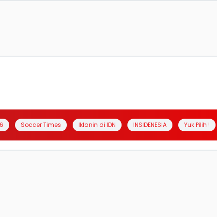
6
Soccer Times
Iklanin di IDN
INSIDENESIA
Yuk Pilih !