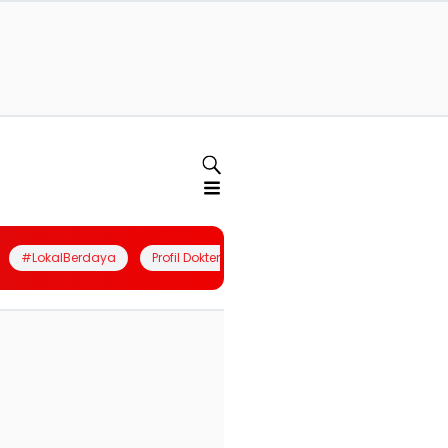
#LokalBerdaya
Profil Dokter
Quiz
Join Community