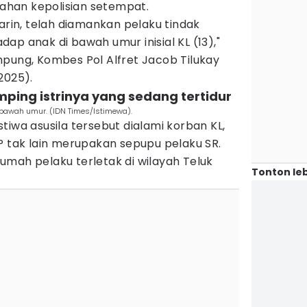
itahan kepolisian setempat.
marin, telah diamankan pelaku tindak
ap anak di bawah umur inisial KL (13),"
mpung, Kombes Pol Alfret Jacob Tilukay
2025).
mping istrinya yang sedang tertidur
 bawah umur. (IDN Times/Istimewa).
tiwa asusila tersebut dialami korban KL,
P tak lain merupakan sepupu pelaku SR.
 rumah pelaku terletak di wilayah Teluk
Tonton leb