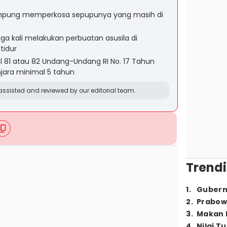
Lampung memperkosa sepupunya yang masih di
iga kali melakukan perbuatan asusila di
tidur
al 81 atau 82 Undang-Undang RI No. 17 Tahun
jara minimal 5 tahun
ssisted and reviewed by our editorial team.
Trendi
1
.
Gubern
2
.
Prabow
3
.
Makan B
4
.
Nilai T