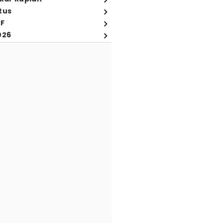
tus
FF
026