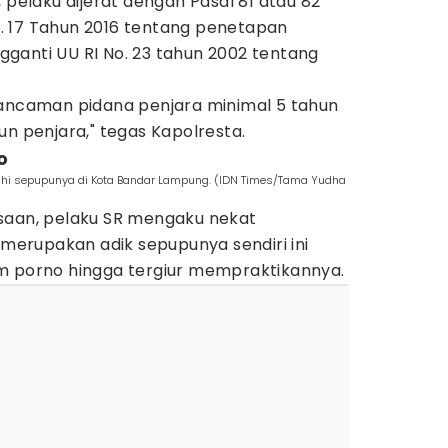
 pelaku dijerat dengan Pasal 81 atau 82
. 17 Tahun 2016 tentang penetapan
ganti UU RI No. 23 tahun 2002 tentang
 ancaman pidana penjara minimal 5 tahun
un penjara," tegas Kapolresta.
o
uhi sepupunya di Kota Bandar Lampung. (IDN Times/Tama Yudha
saan, pelaku SR mengaku nekat
erupakan adik sepupunya sendiri ini
m porno hingga tergiur mempraktikannya.