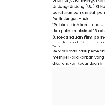
Lebih lanjut ia menegaskan,
Undang-Undang (UU) RI No
peraturan pemerintah peng
Perlindungan Anak.
"Pelaku sudah kami tahan,
dan paling maksimal 15 tah
3. Kecanduan film porn
Ungkap kasus pelaku SR, pria menyetub
Wiguna).
Berdasarkan hasil pemerik
memperkosa korban yang m
dikarenakan kecanduan fil