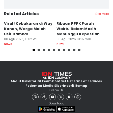
Related Articles
See More
Viral! Kebakaran di Way
Ribuan PPPK Paruh
R
Kanan, Warga Malah
Waktu Balam Masih
L
Usir Damkar
Menunggu Kepastian
J
08 Agu 2026, 13:02 WIB
Diangkat
08 Agu 2026, 13:02 WIB
08
News
News
Ne
About Us
Editorial Team
Contact Us
Terms of Services
Pedoman Media Siber
Index
Sitemap
Follow Us
Download