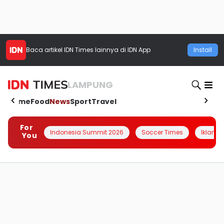
Baca artikel
IDN Times
lainnya di IDN App
Install
LAMPUNG
Home
Food
News
Sport
Travel
For
Indonesia Summit 2026
Soccer Times
Iklanin 
You