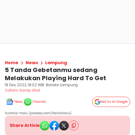
Home
News
Lampung
5 Tanda Gebetanmu sedang
Melakukan Playing Hard To Get
18 Des 2022, 18:02 WIB
Bandar Lampung
Zulfahri Sandy Afiat
News
Channel
Add Us on Google
Ilustrasi malu (pixabay.com/AdinaVoicu)
Share Article