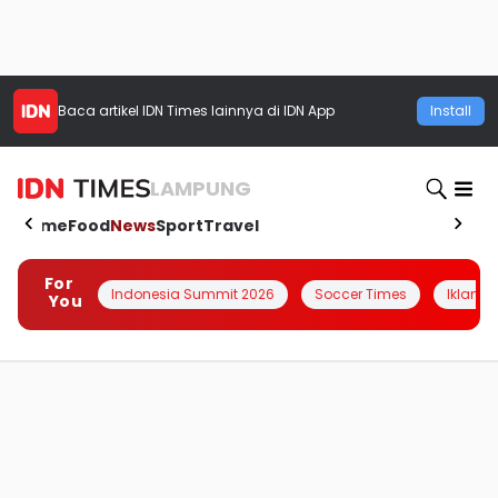
Baca artikel
IDN Times
lainnya di IDN App
Install
LAMPUNG
Home
Food
News
Sport
Travel
For
Indonesia Summit 2026
Soccer Times
Iklanin 
You