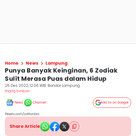
Home
News
Lampung
Punya Banyak Keinginan, 6 Zodiak
Sulit Merasa Puas dalam Hidup
25 Des 2022, 12:06 WIB
Bandar Lampung
thariq bintoro
News
Channel
Add Us on Google
Pexels.com/cottonbro
Share Article