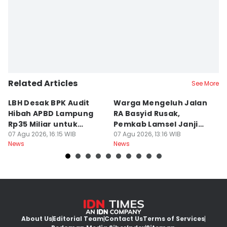
Related Articles
See More
LBH Desak BPK Audit
Warga Mengeluh Jalan
B
Hibah APBD Lampung
RA Basyid Rusak,
Pe
Rp35 Miliar untuk
Pemkab Lamsel Janji
P
Kejaksaan
07 Agu 2026, 16:15 WIB
Segera Perbaiki
07 Agu 2026, 13:16 WIB
D
07
News
News
Ne
About Us
Editorial Team
Contact Us
Terms of Services