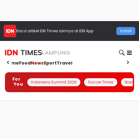
Baca artikel
IDN Times
lainnya di IDN App
Install
LAMPUNG
Home
Food
News
Sport
Travel
For
Indonesia Summit 2026
Soccer Times
Iklanin 
You