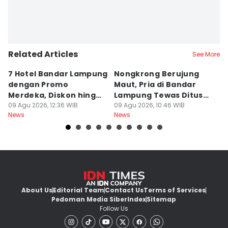
Related Articles
See More
7 Hotel Bandar Lampung
Nongkrong Berujung
W
dengan Promo
Maut, Pria di Bandar
K
Merdeka, Diskon hingga
Lampung Tewas Ditusuk
L
50 Persen
09 Agu 2026, 12:36 WIB
Teman
09 Agu 2026, 10:46 WIB
W
09
News
News
Ne
About Us
Editorial Team
Contact Us
Terms of Services
Pedoman Media Siber
Index
Sitemap
Follow Us