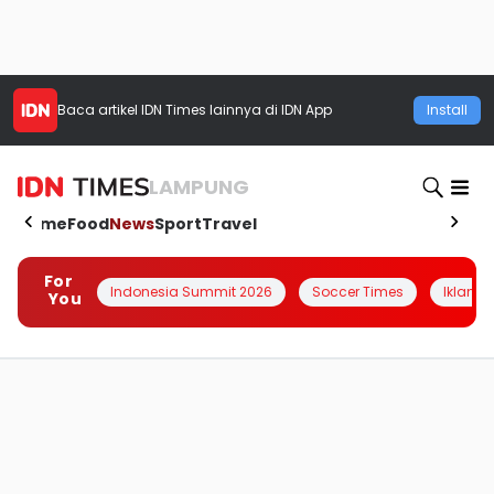
Baca artikel
IDN Times
lainnya di IDN App
Install
LAMPUNG
Home
Food
News
Sport
Travel
For
Indonesia Summit 2026
Soccer Times
Iklanin 
You