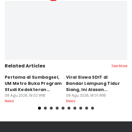
Related Articles
See More
Pertama di Sumbagsel,
Viral Siswa SDIT di
C
UM Metro Buka Program
Bandar Lampung Tidur
d
Studi Kedokteran
Siang, Ini Alasan
B
Hewan
08 Agu 2026, 19:02 WIB
Sekolah
08 Agu 2026, 18:01 WIB
08
News
News
Ne