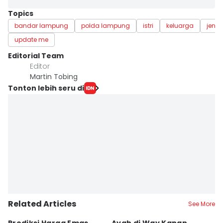
Topics
bandar lampung
polda lampung
istri
keluarga
jena
update me
Editorial Team
Editor
Martin Tobing
Tonton lebih seru di
Related Articles
See More