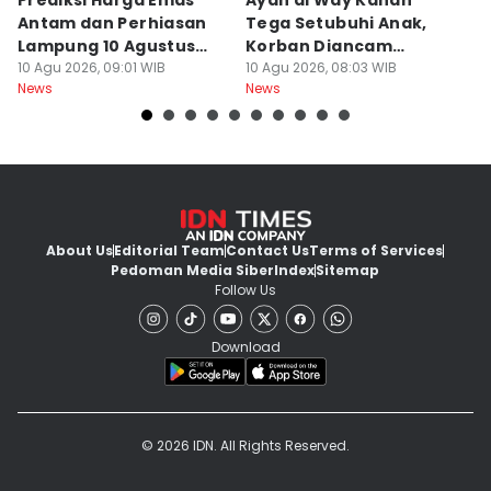
Prediksi Harga Emas
Ayah di Way Kanan
P
Antam dan Perhiasan
Tega Setubuhi Anak,
P
Lampung 10 Agustus
Korban Diancam
A
2026
10 Agu 2026, 09:01 WIB
Dibunuh
10 Agu 2026, 08:03 WIB
G
10
News
News
Ne
About Us
Editorial Team
Contact Us
Terms of Services
Pedoman Media Siber
Index
Sitemap
Follow Us
Download
© 2026 IDN. All Rights Reserved.