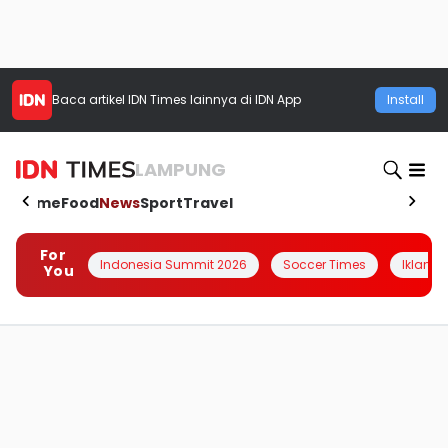
Baca artikel
IDN Times
lainnya di IDN App
Install
LAMPUNG
Home
Food
News
Sport
Travel
For
Indonesia Summit 2026
Soccer Times
Iklanin 
You