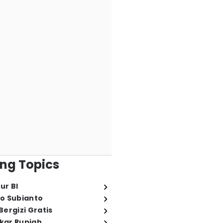
ng Topics
ur BI
o Subianto
ergizi Gratis
ukar Rupiah