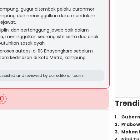
a Lampung, gugur ditembak pelaku curanmor
 Lampung dan meninggalkan duka mendalam
sejawat.
siplin, dan bertanggung jawab baik dalam
, meninggalkan seorang istri serta dua anak
butuhkan sosok ayah.
proses autopsi di RS Bhayangkara sebelum
cara kedinasan di Kota Metro, kampung
ssisted and reviewed by our editorial team.
Trendi
1
.
Gubern
2
.
Prabow
3
.
Makan B
4
.
Nilai T