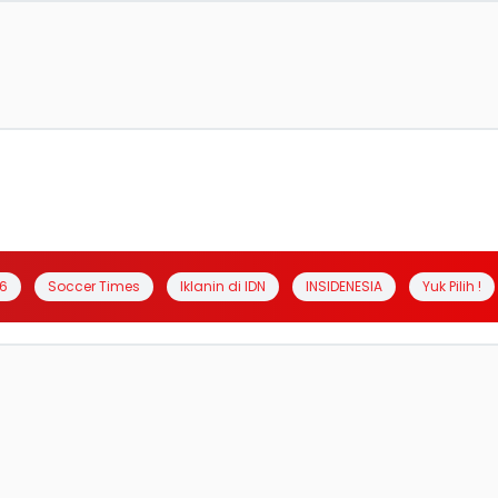
6
Soccer Times
Iklanin di IDN
INSIDENESIA
Yuk Pilih !