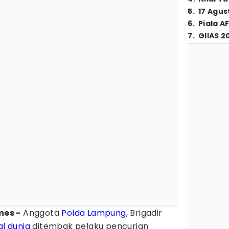
5
.
17 Agus
6
.
Piala A
7
.
GIIAS 2
mes -
Anggota
Polda Lampung
, Brigadir
l dunia
ditembak pelaku pencurian