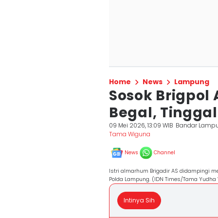
Home
News
Lampung
Sosok Brigpol
Begal, Tinggal
09 Mei 2026, 13:09 WIB
Bandar Lamp
Tama Wiguna
News
Channel
Istri almarhum Brigadir AS didampingi m
Polda Lampung. (IDN Times/Tama Yudha 
Intinya Sih