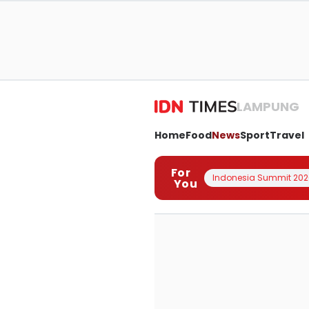
LAMPUNG
Home
Food
News
Sport
Travel
For
Indonesia Summit 202
You