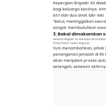
Kepergian Brigadir AS di
bagi keluarga kecilnya. A
istri dan dua anak laki-laki.
“Betul, meninggalkan seoran
sangat membutuhkan sosok a
3. Bakal dimakamkan s
Jenazah Brigadir AS diautopsi ke Instal
Times/Tama Yudha Wiguna).
Yuni menambahkan, pihak k
penanganan jenazah di RS
akan menjalani proses autop
setengah, sebelum akhirn