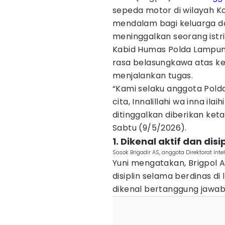
sepeda motor di wilayah 
mendalam bagi keluarga d
meninggalkan seorang istri 
Kabid Humas Polda Lampun
rasa belasungkawa atas ke
menjalankan tugas.
“Kami selaku anggota Pol
cita, Innalillahi wa inna il
ditinggalkan diberikan ket
Sabtu (9/5/2026).
1. Dikenal aktif dan disi
Sosok Brigadir AS, anggota Direktorat In
Yuni mengatakan, Brigpol A
disiplin selama berdinas d
dikenal bertanggung jawa