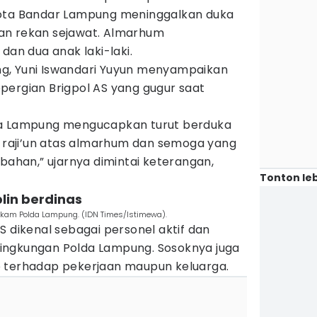
Kota Bandar Lampung meninggalkan duka
an rekan sejawat. Almarhum
dan dua anak laki-laki.
g, Yuni Iswandari Yuyun menyampaikan
pergian Brigpol AS yang gugur saat
da Lampung mengucapkan turut berduka
aihi raji’un atas almarhum dan semoga yang
abahan,” ujarnya dimintai keterangan,
Tonton leb
plin berdinas
telkam Polda Lampung. (IDN Times/Istimewa).
S dikenal sebagai personel aktif dan
i lingkungan Polda Lampung. Sosoknya juga
b terhadap pekerjaan maupun keluarga.