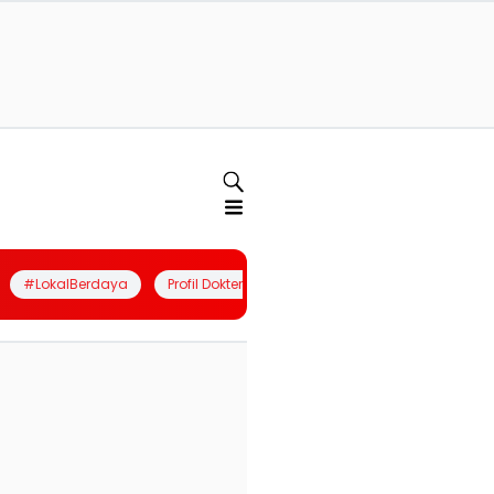
#LokalBerdaya
Profil Dokter
Quiz
Join Community