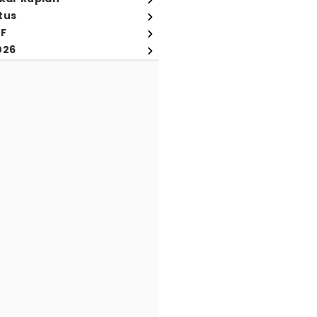
tus
FF
026