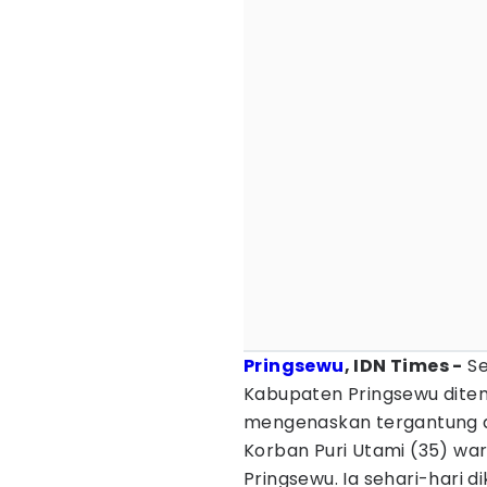
Pringsewu
, IDN Times -
Se
Kabupaten Pringsewu ditem
mengenaskan tergantung d
Korban Puri Utami (35) wa
Pringsewu. Ia sehari-hari d