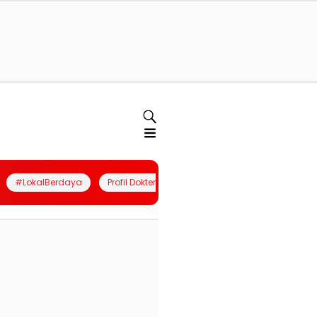
#LokalBerdaya
Profil Dokter
Quiz
Join Community