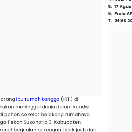
5
.
17 Agus
6
.
Piala A
7
.
GIIAS 2
orang
ibu rumah tangga
(IRT) di
ukan meninggal dunia dalam kondisi
i pohon cokelat belakang rumahnya.
rga Pekon Sukoharjo 3, Kabupaten
ikenal berjualan gorengan tidak jauh dari