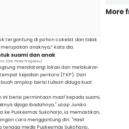
More 
sok tergantung di pohon cokelat dan tidak
erupakan anaknya,” kata dia.
untuk suami dan anak
mi. (Dok. Polres Pringsewu).
angsung mendatangi lokasi dan melakukan
tempat kejadian perkara (TKP). Dari
ebuah amplop berisi tulisan diduga kuat
an ini berisi permintaan maaf kepada suami,
knya dijaga ibadahnya," ucap Juniko.
a ke Puskesmas Sukoharjo, ia memastikan,
ngan cara menggantung diri. "Hasil
 tenaga medis Puskesmas Sukoharjo,