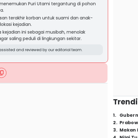
 menemukan Puri Utami tergantung di pohon
a.
an terakhir korban untuk suami dan anak-
okasi kejadian.
 kejadian ini sebagai musibah, menolak
r saling peduli di lingkungan sekitar.
ssisted and reviewed by our editorial team.
Trendi
1
.
Gubern
2
.
Prabow
3
.
Makan B
4
.
Nilai T