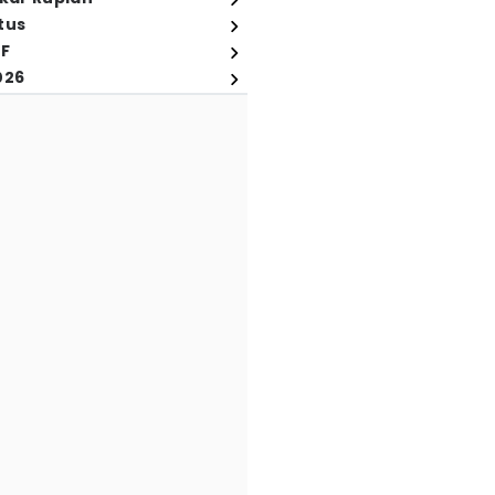
tus
FF
026