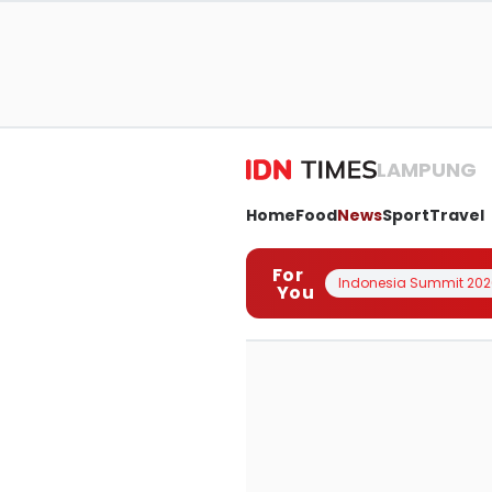
LAMPUNG
Home
Food
News
Sport
Travel
For
Indonesia Summit 202
You