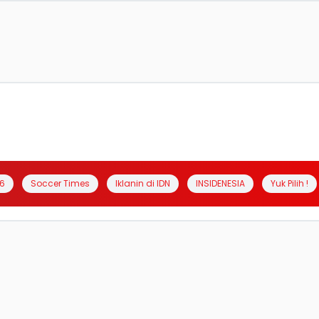
6
Soccer Times
Iklanin di IDN
INSIDENESIA
Yuk Pilih !