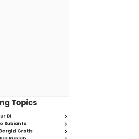
ng Topics
ur BI
o Subianto
ergizi Gratis
ukar Rupiah