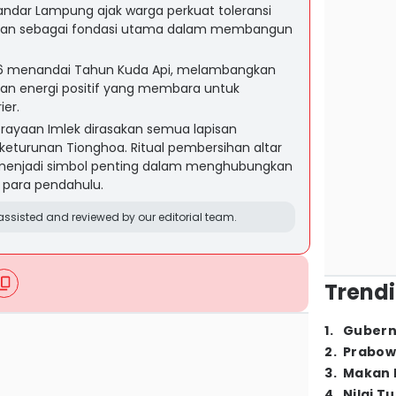
Bandar Lampung ajak warga perkuat toleransi
an sebagai fondasi utama dalam membangun
026 menandai Tahun Kuda Api, melambangkan
dan energi positif yang membara untuk
ier.
rayaan Imlek dirasakan semua lapisan
eturunan Tionghoa. Ritual pembersihan altar
menjadi simbol penting dalam menghubungkan
 para pendahulu.
ssisted and reviewed by our editorial team.
Trendi
1
.
Gubern
2
.
Prabow
3
.
Makan B
4
.
Nilai T