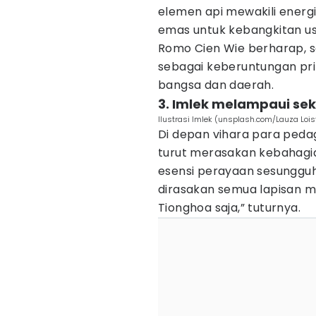
elemen api mewakili energ
emas untuk kebangkitan us
Romo Cien Wie berharap, 
sebagai keberuntungan prib
bangsa dan daerah.
3. Imlek melampaui se
Ilustrasi Imlek (unsplash.com/Lauza Lois
Di depan vihara para peda
turut merasakan kebahagiaa
esensi perayaan sesungguh
dirasakan semua lapisan 
Tionghoa saja,” tuturnya.