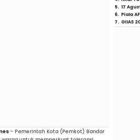
5
.
17 Agus
6
.
Piala A
7
.
GIIAS 2
imes
– Pemerintah Kota (Pemkot) Bandar
 warga untuk memperkuat toleransi