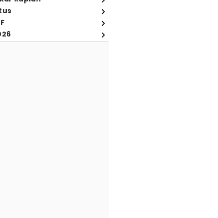
tus
FF
026