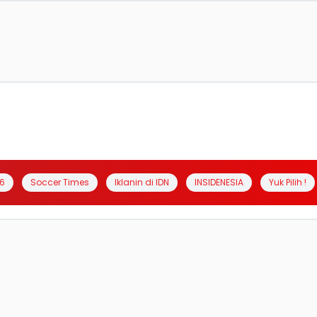
6
Soccer Times
Iklanin di IDN
INSIDENESIA
Yuk Pilih !