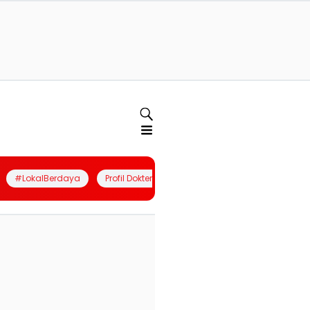
#LokalBerdaya
Profil Dokter
Quiz
Join Community