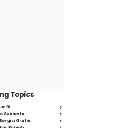
ng Topics
ur BI
o Subianto
ergizi Gratis
ukar Rupiah