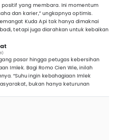
i positif yang membara. Ini momentum
aha dan karier,” ungkapnya optimis.
semangat Kuda Api tak hanya dimaknai
adi, tetapi juga diarahkan untuk kebaikan
kat
tl)
gang pasar hingga petugas kebersihan
n Imlek. Bagi Romo Cien Wie, inilah
nya. “Suhu ingin kebahagiaan Imlek
masyarakat, bukan hanya keturunan