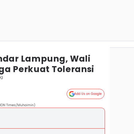
ndar Lampung, Wali
ga Perkuat Toleransi
ng
Add Us on Google
 (IDN Times/Muhaimin)