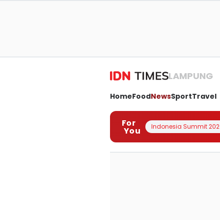
LAMPUNG
Home
Food
News
Sport
Travel
For
Indonesia Summit 202
You