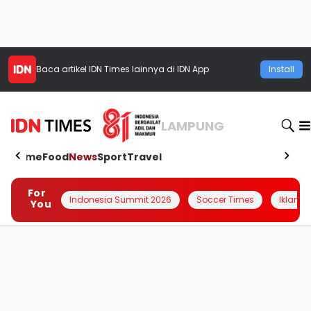
Baca artikel
IDN Times
lainnya di IDN App
Install
LAMPUNG
Home
Food
News
Sport
Travel
For
Indonesia Summit 2026
Soccer Times
Iklanin 
You