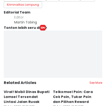
Kriminalitas Lampung
Editorial Team
Editor
Martin Tobing
Tonton lebih seru di
Related Articles
See More
Viral! Mobil Dinas Bupati
Telkomsel Poin: Cara
T
Lamsel Tersendat
Cek Poin, Tukar Poin
B
Lintasi Jalan Rusak
dan Pilihan Reward
D