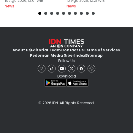
10 Agu 2026, 13:01 WIB
10 Agu 2026, 12:21 WIB
T
10
News
News
Ne
About Us
Editorial Team
Contact Us
Terms of Services
Pedoman Media Siber
Index
Sitemap
Follow Us
Download
© 2026 IDN. All Rights Reserved.