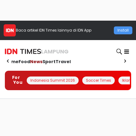
Baca artikel
IDN Times
lainnya di IDN App
Install
LAMPUNG
Home
Food
News
Sport
Travel
For
Indonesia Summit 2026
Soccer Times
Iklanin 
You