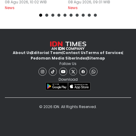
Batal
08 Agu 2026, 10:02 WIB
08 Agu 2026, 09:01 WIB
B
08
News
News
Ne
About Us
Editorial Team
Contact Us
Terms of Services
Pedoman Media Siber
Index
Sitemap
Follow Us
Download
© 2026 IDN. All Rights Reserved.