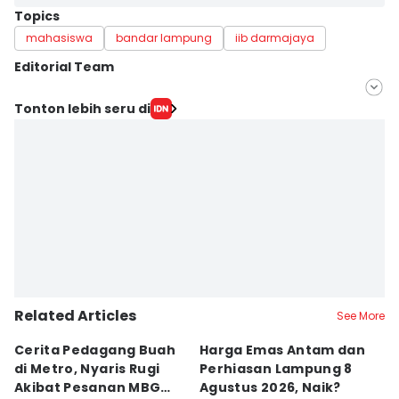
Topics
mahasiswa
bandar lampung
iib darmajaya
Editorial Team
Editor
Tonton lebih seru di
Silviana
Editor
Martin Tobing
Related Articles
See More
Cerita Pedagang Buah
Harga Emas Antam dan
P
di Metro, Nyaris Rugi
Perhiasan Lampung 8
P
Akibat Pesanan MBG
Agustus 2026, Naik?
A