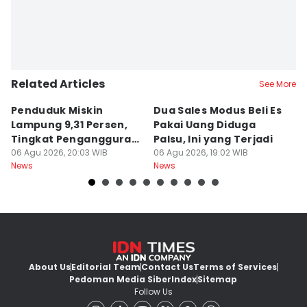
Related Articles
See More
Penduduk Miskin
Dua Sales Modus Beli Es
Vi
Lampung 9,31 Persen,
Pakai Uang Diduga
P
Tingkat Pengangguran
Palsu, Ini yang Terjadi
S
Terbuka Naik
06 Agu 2026, 20:03 WIB
06 Agu 2026, 19:02 WIB
06
News
News
Ne
About Us
Editorial Team
Contact Us
Terms of Services
Pedoman Media Siber
Index
Sitemap
Follow Us