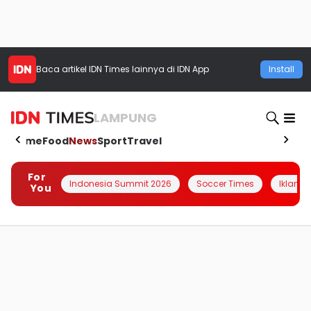
Baca artikel
IDN Times
lainnya di IDN App
Install
LAMPUNG
Home
Food
News
Sport
Travel
For
Indonesia Summit 2026
Soccer Times
Iklanin 
You