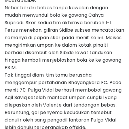
Mousa Sidibe.
Nehar berdiri bebas tanpa kawalan dengan
mudah menyundul bola ke gawang Cahya
Supriadi. Skor kedua tim akhirnya berubah 1-1.
Terus menekan, giliran Sidibe sukses mencatatkan
namanya di papan skor pada menit ke 56. Moises
mengirimkan umpan ke dalam kotak pinalti
berhasil disambut oleh Sibide lewat tandukan
hingga kembali menjebloskan bola ke ke gawang
PSIM.
Tak tinggal diam, tim tamu berusaha
menggempur pertahanan Bhayangkara FC. Pada
menit 70, Pulga Vidal berhasil membobol gawang
Aqil Saviq setelah manfaat umpan cungkil yang
dilepaskan oleh Valente dari tendangan bebas.
Beruntung, gol penyema kedudukan tersebut
dianulir oleh sang pengadil lantaran Pulga Vidal
lebih dahulu terperangkap offside.