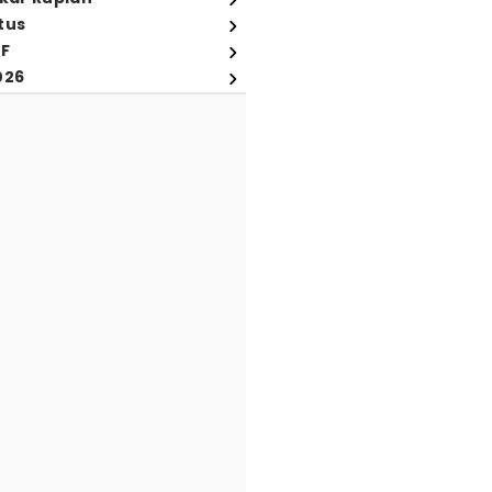
tus
FF
026