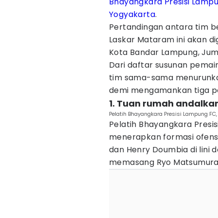
Bhayangkara Presisi Lamp
Yogyakarta
.
Pertandingan antara tim be
Laskar Mataram ini akan d
Kota Bandar Lampung, Juma
​Dari daftar susunan pemai
tim sama-sama menurunkan
demi mengamankan tiga poi
1. ​Tuan rumah andalkan
Pelatih Bhayangkara Presisi Lampung FC,
Pelatih Bhayangkara Presi
menerapkan formasi ofens
dan Henry Doumbia di lini 
memasang Ryo Matsumura se