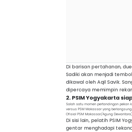
​Di barisan pertahanan, d
Sadiki akan menjadi tembo
dikawal oleh Aqil Savik. S
dipercaya memimpin rekan
2. ​PSIM Yogyakarta siap 
Salah satu momen pertandingan pekan k
versus PSM Makassar yang berlangsung di 
Ofisial PSM Makassar/Agung Dewantara
Di sisi lain, pelatih PSIM Y
gentar menghadapi tekana