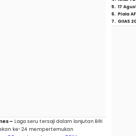
5
.
17 Agus
6
.
Piala A
7
.
GIIAS 2
mes –
Laga seru tersaji dalam lanjutan BRI
ekan ke-24 mempertemukan