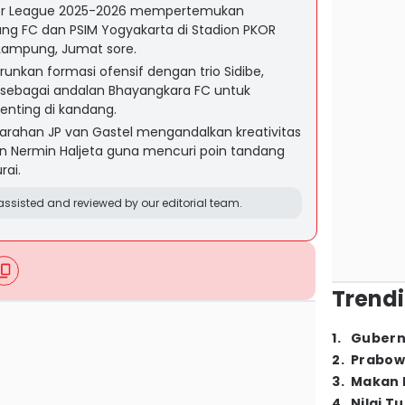
per League 2025-2026 mempertemukan
ng FC dan PSIM Yogyakarta di Stadion PKOR
ampung, Jumat sore.
unkan formasi ofensif dengan trio Sidibe,
sebagai andalan Bhayangkara FC untuk
nting di kandang.
arahan JP van Gastel mengandalkan kreativitas
an Nermin Haljeta guna mencuri poin tandang
rai.
ssisted and reviewed by our editorial team.
Trendi
1
.
Gubern
2
.
Prabow
3
.
Makan B
4
.
Nilai T