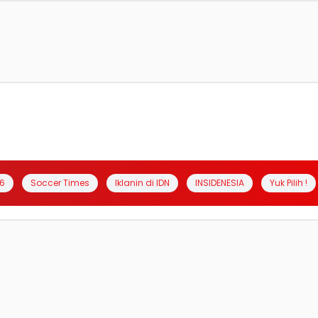
6
Soccer Times
Iklanin di IDN
INSIDENESIA
Yuk Pilih !