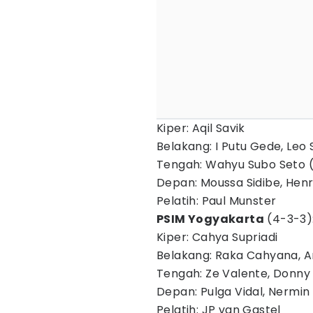
​Kiper: Aqil Savik
​Belakang: I Putu Gede, Leo 
​Tengah: Wahyu Subo Seto
​Depan: Moussa Sidibe, Hen
​Pelatih: Paul Munster
PSIM Yogyakarta
(4-3-3)
​Kiper: Cahya Supriadi
​Belakang: Raka Cahyana, A
​Tengah: Ze Valente, Donn
​Depan: Pulga Vidal, Nermin
​Pelatih: JP van Gastel