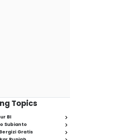
ng Topics
ur BI
o Subianto
ergizi Gratis
ukar Rupiah