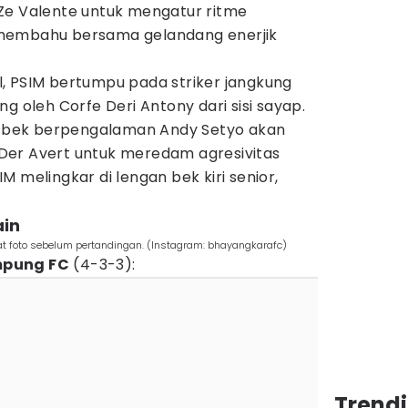
Ze Valente untuk mengatur ritme
membahu bersama gelandang enerjik
l, PSIM bertumpu pada striker jangkung
g oleh Corfe Deri Antony dari sisi sayap.
g, bek berpengalaman Andy Setyo akan
Der Avert untuk meredam agresivitas
 melingkar di lengan bek kiri senior,
in​
t foto sebelum pertandingan. (Instagram: bhayangkarafc)
mpung FC
(4-3-3):
Trend