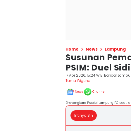
Home
News
Lampung
Susunan Pema
PSIM: Duel Sid
17 Apr 2026, 15:24 WIB
Bandar Lampu
Tama Wiguna
News
Channel
Bhayangkara Presisi Lampung FC saat l
Intinya Sih