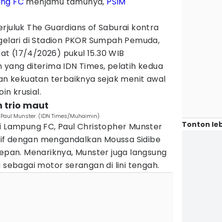
ung FC
menjamu tamunya,
PSIM
rjuluk The Guardians of Saburai kontra
igelari di Stadion PKOR Sumpah Pemuda,
t (17/4/2026) pukul 15.30 WIB
n yang diterima IDN Times, pelatih kedua
 kekuatan terbaiknya sejak menit awal
n krusial.
 trio maut​
 Paul Munster. (IDN Times/Muhaimin)
Tonton leb
si Lampung FC, Paul Christopher Munster
if dengan mengandalkan Moussa Sidibe
depan. Menariknya, Munster juga langsung
bagai motor serangan di lini tengah.