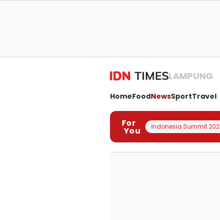
LAMPUNG
Home
Food
News
Sport
Travel
For
Indonesia Summit 202
You