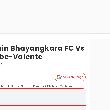
in Bhayangkara FC Vs
ibe-Valente
ng
Add Us on Google
atihan di Stadion Sumpah Pemuda. (IDN Times/Muhaimin)