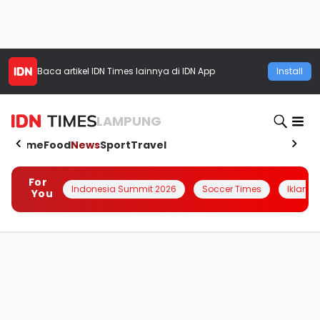
Baca artikel
IDN Times
lainnya di IDN App
Install
LAMPUNG
Home
Food
News
Sport
Travel
For
Indonesia Summit 2026
Soccer Times
Iklanin 
You