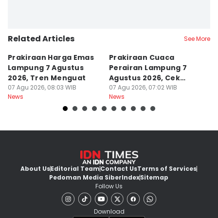
Related Articles
See More
Prakiraan Harga Emas
Prakiraan Cuaca
P
Lampung 7 Agustus
Perairan Lampung 7
L
2026, Tren Menguat
Agustus 2026, Cek
2
07 Agu 2026, 08:03 WIB
Gelombang
07 Agu 2026, 07:02 WIB
d
07
News
News
Ne
About Us
Editorial Team
Contact Us
Terms of Services
Pedoman Media Siber
Index
Sitemap
Follow Us
Download