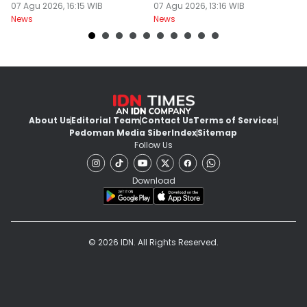
Kejaksaan
07 Agu 2026, 16:15 WIB
Segera Perbaiki
07 Agu 2026, 13:16 WIB
D
07
News
News
Ne
About Us
Editorial Team
Contact Us
Terms of Services
Pedoman Media Siber
Index
Sitemap
Follow Us
Download
© 2026 IDN. All Rights Reserved.