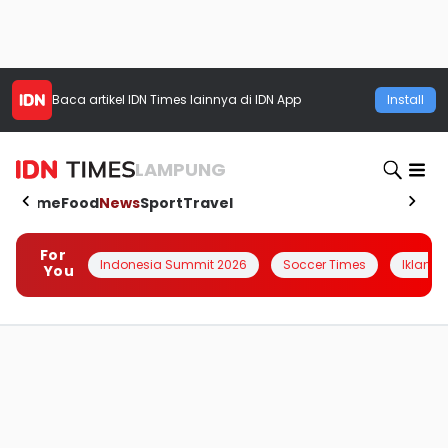
Baca artikel
IDN Times
lainnya di IDN App
Install
LAMPUNG
Home
Food
News
Sport
Travel
For
Indonesia Summit 2026
Soccer Times
Iklanin 
You