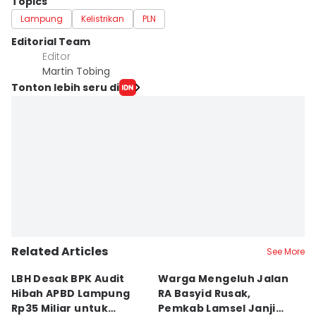
Topics
Lampung
Kelistrikan
PLN
Editorial Team
Editor
Martin Tobing
Tonton lebih seru di
Related Articles
See More
LBH Desak BPK Audit
Warga Mengeluh Jalan
B
Hibah APBD Lampung
RA Basyid Rusak,
Pe
Rp35 Miliar untuk
Pemkab Lamsel Janji
P