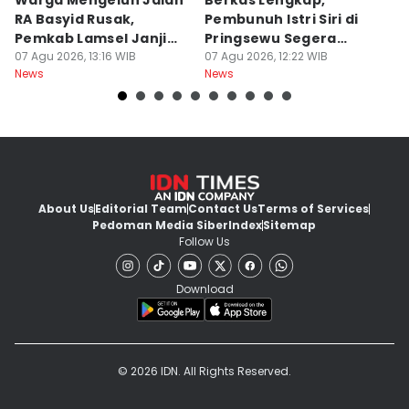
Warga Mengeluh Jalan
Berkas Lengkap,
1
RA Basyid Rusak,
Pembunuh Istri Siri di
E
Pemkab Lamsel Janji
Pringsewu Segera
K
Segera Perbaiki
07 Agu 2026, 13:16 WIB
Disidang
07 Agu 2026, 12:22 WIB
B
07
News
News
Ne
About Us
Editorial Team
Contact Us
Terms of Services
Pedoman Media Siber
Index
Sitemap
Follow Us
Download
© 2026 IDN. All Rights Reserved.