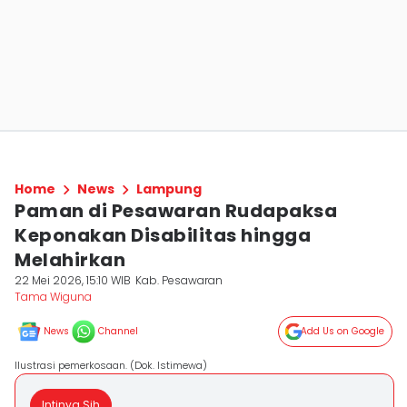
Home
News
Lampung
Paman di Pesawaran Rudapaksa
Keponakan Disabilitas hingga
Melahirkan
22 Mei 2026, 15:10 WIB
Kab. Pesawaran
Tama Wiguna
News
Channel
Add Us on Google
Ilustrasi pemerkosaan. (Dok. Istimewa)
Intinya Sih