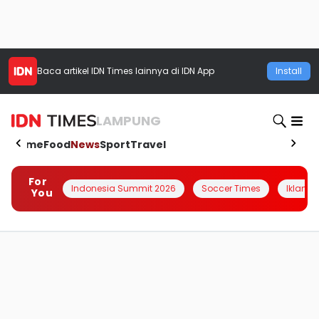
Baca artikel
IDN Times
lainnya di IDN App
Install
LAMPUNG
Home
Food
News
Sport
Travel
For
Indonesia Summit 2026
Soccer Times
Iklanin 
You