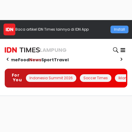
Baca artikel
IDN Times
lainnya di IDN App
Install
LAMPUNG
Home
Food
News
Sport
Travel
For
Indonesia Summit 2026
Soccer Times
Iklanin 
You