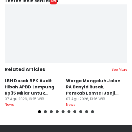
Tonton lebih seru di
Related Articles
See More
LBH Desak BPK Audit
Warga Mengeluh Jalan
B
Hibah APBD Lampung
RA Basyid Rusak,
Pe
Rp35 Miliar untuk
Pemkab Lamsel Janji
P
Kejaksaan
07 Agu 2026, 16:15 WIB
Segera Perbaiki
07 Agu 2026, 13:16 WIB
D
07
News
News
Ne